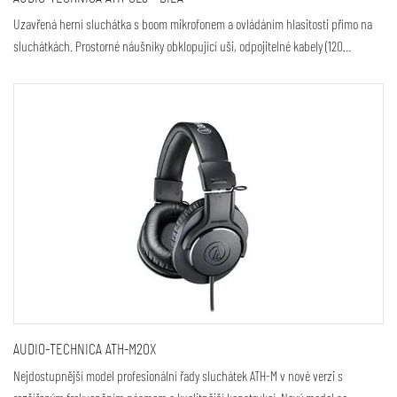
Uzavřená herní sluchátka s boom mikrofonem a ovládáním hlasitosti přímo na
sluchátkách. Prostorné náušníky obklopující uši, odpojitelné kabely (120…
AUDIO-TECHNICA ATH-M20X
Nejdostupnější model profesionální řady sluchátek ATH-M v nové verzi s