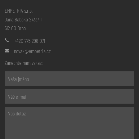
EMPETRIA s.r.o.,
Jana Babáka 2733/11
612 00 Brno
+420 775 298 071
novak@empetria.cz
Zanechte nám vzkaz: