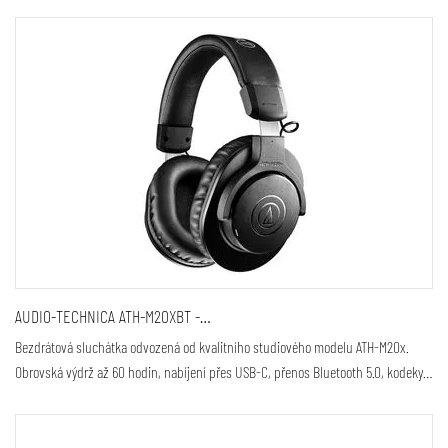
AUDIO-TECHNICA ATH-M20XBT -…
Bezdrátová sluchátka odvozená od kvalitního studiového modelu ATH-M20x.
Obrovská výdrž až 60 hodin, nabíjení přes USB-C, přenos Bluetooth 5.0, kodeky…