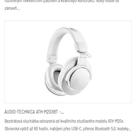
rozšířeným frekvenčním pásmem a kvalitnější konstrukcí. Nový model se
zároveň…
AUDIO-TECHNICA ATH-M20XBT -…
Bezdrátová sluchátka odvozená od kvalitního studiového modelu ATH-M20x.
Obrovská výdrž až 60 hodin, nabíjení přes USB-C, přenos Bluetooth 5.0, kodeky…