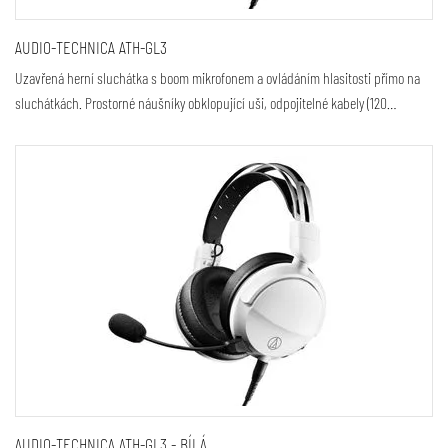
AUDIO-TECHNICA ATH-GL3
Uzavřená herní sluchátka s boom mikrofonem a ovládáním hlasitosti přímo na
sluchátkách. Prostorné náušníky obklopující uši, odpojitelné kabely (120…
AUDIO-TECHNICA ATH-GL3 - BÍLÁ