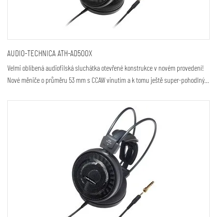
AUDIO-TECHNICA ATH-AD500X
Velmi oblíbená audiofilská sluchátka otevřené konstrukce v novém provedení!
Nové měniče o průměru 53 mm s CCAW vinutím a k tomu ještě super-pohodlný…