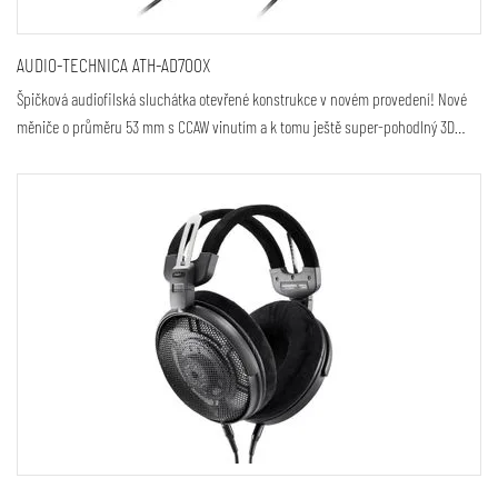
AUDIO-TECHNICA ATH-AD700X
Špičková audiofilská sluchátka otevřené konstrukce v novém provedení! Nové
měniče o průměru 53 mm s CCAW vinutím a k tomu ještě super-pohodlný 3D…