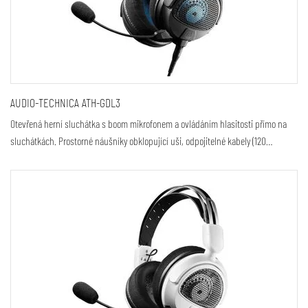
AUDIO-TECHNICA ATH-GDL3
Otevřená herní sluchátka s boom mikrofonem a ovládáním hlasitosti přímo na
sluchátkách. Prostorné náušníky obklopující uši, odpojitelné kabely (120…