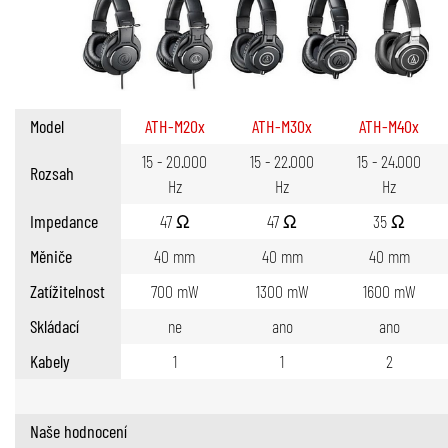
Model
ATH-M20x
ATH-M30x
ATH-M40x
15 - 20.000
15 - 22.000
15 - 24.000
Rozsah
Hz
Hz
Hz
Impedance
47 Ω
47 Ω
35 Ω
Měniče
40 mm
40 mm
40 mm
Zatížitelnost
700 mW
1300 mW
1600 mW
Skládací
ne
ano
ano
Kabely
1
1
2
Naše hodnocení