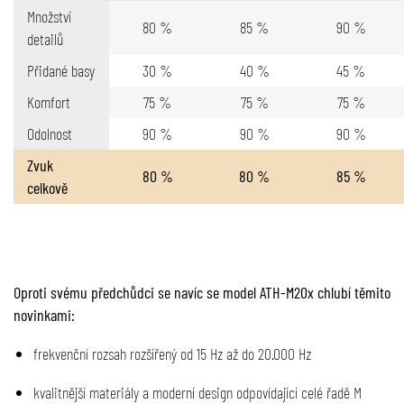
Množství
80 %
85 %
90 %
detailů
Přidané basy
30 %
40 %
45 %
Komfort
75 %
75 %
75 %
Odolnost
90 %
90 %
90 %
Zvuk
80 %
80 %
85 %
celkově
Oproti svému předchůdci se navíc se model ATH-M20x chlubí těmito
novinkami:
frekvenční rozsah rozšířený od 15 Hz až do 20.000 Hz
kvalitnější materiály a moderní design odpovídající celé řadě M