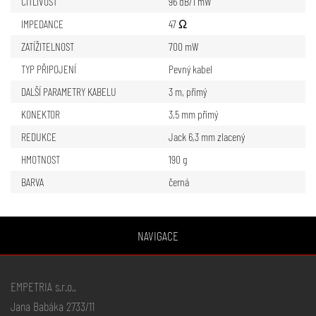
CITLIVOST
96 dB/1 mW
IMPEDANCE
47 Ω
ZATÍŽITELNOST
700 mW
TYP PŘIPOJENÍ
Pevný kabel
DALŠÍ PARAMETRY KABELU
3 m, přímý
KONEKTOR
3,5 mm přímý
REDUKCE
Jack 6,3 mm zlacený
HMOTNOST
190 g
BARVA
černá
NAVIGACE
EMPETRIA s.r.o.,
Jana Babáka 2733/11