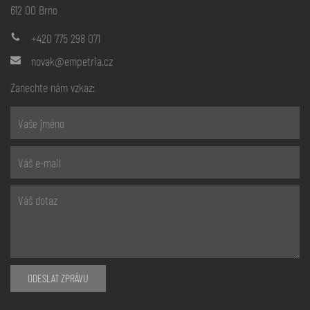
612 00 Brno
+420 775 298 071
novak@empetria.cz
Zanechte nám vzkaz:
ODESLAT ZPRÁVU