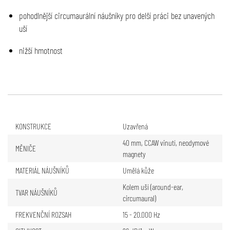
pohodlnější circumaurální náušníky pro delší práci bez unavených
uší
nižší hmotnost
KONSTRUKCE
Uzavřená
40 mm, CCAW vinutí, neodymové
MĚNIČE
magnety
MATERIÁL NÁUŠNÍKŮ
Umělá kůže
Kolem uší (around-ear,
TVAR NÁUŠNÍKŮ
circumaural)
FREKVENČNÍ ROZSAH
15 - 20.000 Hz