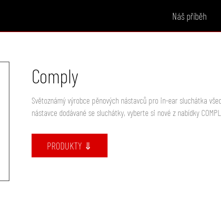
Náš příběh
Comply
Světoznámý výrobce pěnových nástavců pro in-ear sluchátka všec
nástavce dodávané se sluchátky, vyberte si nové z nabídky COMPL
PRODUKTY ⇓