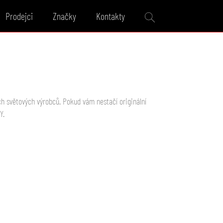
Prodejci
Značky
Kontakty
h světových výrobců. Pokud vám nestačí originální
Y.