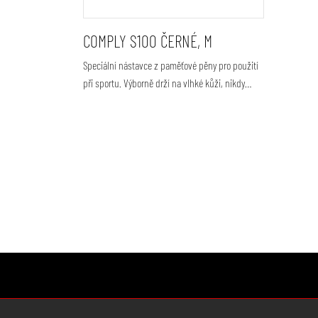
COMPLY S100 ČERNÉ, M
Speciální nástavce z paměťové pěny pro použití
při sportu. Výborně drží na vlhké kůži, nikdy…