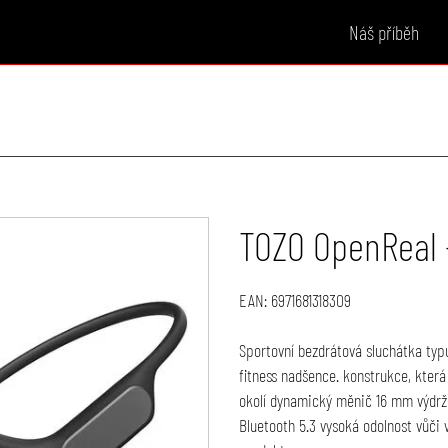
Náš příběh
TOZO OpenReal 
EAN:
6971681318309
Sportovní bezdrátová sluchátka typu
fitness nadšence. konstrukce, která
okolí dynamický měnič 16 mm výdrž 
Bluetooth 5.3 vysoká odolnost vůči