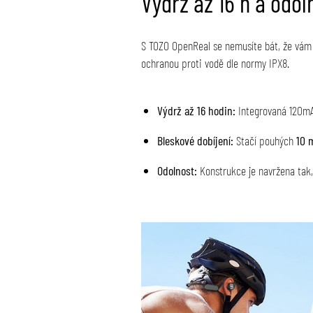
Výdrž až 16 h a odol
S TOZO OpenReal se nemusíte bát, že vám d
ochranou proti vodě dle normy IPX8.
Výdrž až 16 hodin:
Integrovaná 120mAh
Bleskové dobíjení:
Stačí pouhých
10 
Odolnost:
Konstrukce je navržena tak