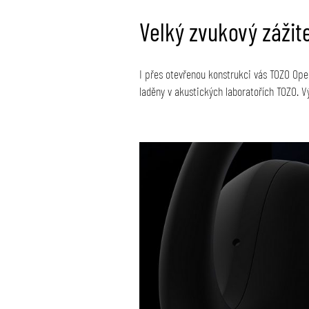
Velký zvukový zážit
I přes otevřenou konstrukci vás TOZO Op
laděny v akustických laboratořích TOZO. V