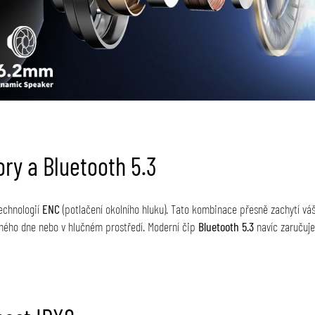
ory a Bluetooth 5.3
echnologií
ENC
(potlačení okolního hluku). Tato kombinace přesně zachytí váš h
rného dne nebo v hlučném prostředí. Moderní čip
Bluetooth 5.3
navíc zaručuje 