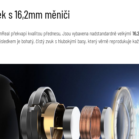
ek s 16,2mm měniči
enReal překvapí kvalitou přednesu. Jsou vybavena nadstandardně velkými
16
ýsledkem je bohatý, čistý zvuk s hlubokými basy, který věrně reprodukuje kaž