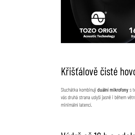
Křišťálově čisté hov
Sluchátka kombinují
duální mikrofony
s t
vás druhá strana uslyší jasně i během vět
minimální latencí.