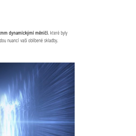
,2mm dynamickými měniči
, které byly
dou nuanci vaší oblíbené skladby.