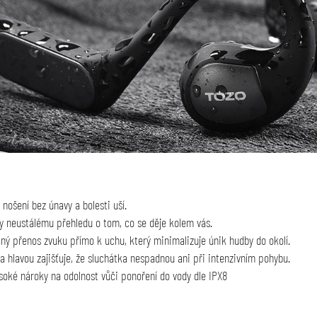
nošení bez únavy a bolesti uší.
 neustálému přehledu o tom, co se děje kolem vás.
ý přenos zvuku přímo k uchu, který minimalizuje únik hudby do okolí.
hlavou zajišťuje, že sluchátka nespadnou ani při intenzivním pohybu.
soké nároky na odolnost vůči ponoření do vody dle IPX8