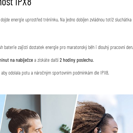
nost IPX8
ojde energie uprostřed tréninku. Na jedno dobíjen zvládnou totiž sluchátka 
 baterie zajistí dostatek energie pro maratonský běh i dlouhý pracovní den
minut na nabíječce
a získáte další
2 hodiny poslechu
.
, aby odolala potu a náročným sportovním podmínkám dle IPX8.