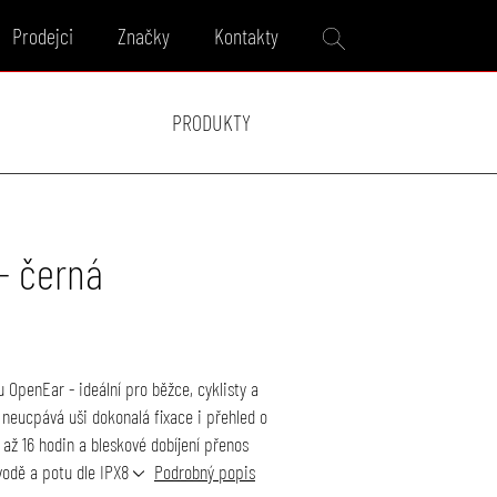
Prodejci
Značky
Kontakty
PRODUKTY
- černá
 OpenEar - ideální pro běžce, cyklisty a
 neucpává uši dokonalá fixace i přehled o
až 16 hodin a bleskové dobíjení přenos
 vodě a potu dle IPX8
Podrobný popis