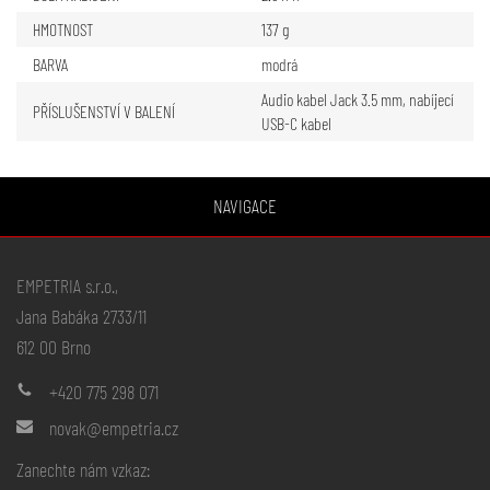
HMOTNOST
137 g
BARVA
modrá
Audio kabel Jack 3.5 mm, nabíjecí
PŘÍSLUŠENSTVÍ V BALENÍ
USB-C kabel
NAVIGACE
EMPETRIA s.r.o.,
Jana Babáka 2733/11
612 00 Brno
+420 775 298 071
novak@empetria.cz
Zanechte nám vzkaz: