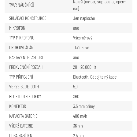
Na uši (on-ear, supraaural, open-
TVAR NÁUŠNÍKŮ
ear)
SKLÁDACÍ KONSTRUKCE
Jen naplocho
MIKROFON
ano
TYP MIKROFONU
Všesměrový
DRUH OVLÁDÁNÍ
Tlačítkové
NASTAVENÍ HLASITOSTI
ano
FREKVENČNÍ ROZSAH
20 - 20.000 Hz
TYP PŘIPOJENÍ
Bluetooth
,
Odpojitelný kabel
VERZE BLUETOOTH
5.0
BLUETOOTH KODEKY
SBC
KONEKTOR
3,5 mm přímý
KAPACITA BATERIE
400 mAh
VÝDRŽ BATERIE
36 h h
DOBA NABÍJENÍ
2.5 h h