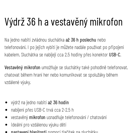
Výdrž 36 h a vestavěný mikrofon
Na jedno nabití zvládnou sluchátka
až 36 h poslechu
nebo
telefonování. I po jejich vybití je můžete nadále používat po připojení
kabelem. Sluchátka se nabíjejí cca 2,5 hodiny přes konektor
USB-C
.
Vestavěný mikrofon
umožňuje se sluchátky také pohodlně telefonovat,
chatovat během hraní her nebo komunikovat se spolužáky během
vzdálené výuky.
výdrž na jedno nabití
až 36 hodin
nabíjení přes USB-C trvá cca 2-2.5 h
vestavěný
mikrofon
usnadňuje telefonování / chatování
ideální pro vzdálenou výuku dětí
nastavení hlasitosti
pomocí tlačítek na sluchátku