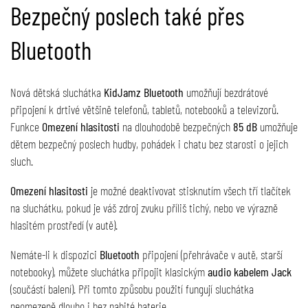
Bezpečný poslech také přes
Bluetooth
Nová dětská sluchátka
KidJamz Bluetooth
umožňují bezdrátové
připojení k drtivé většině telefonů, tabletů, notebooků a televizorů.
Funkce
Omezení hlasitosti
na dlouhodobě bezpečných
85 dB
umožňuje
dětem bezpečný poslech hudby, pohádek i chatu bez starosti o jejich
sluch.
Omezení hlasitosti
je možné deaktivovat stisknutím všech tří tlačítek
na sluchátku, pokud je váš zdroj zvuku příliš tichý, nebo ve výrazně
hlasitém prostředí (v autě).
Nemáte-li k dispozici
Bluetooth
připojení (přehrávače v autě, starší
notebooky), můžete sluchátka připojit klasickým
audio kabelem Jack
(součástí balení). Při tomto způsobu použití fungují sluchátka
neomezeně dlouho i bez nabité baterie.