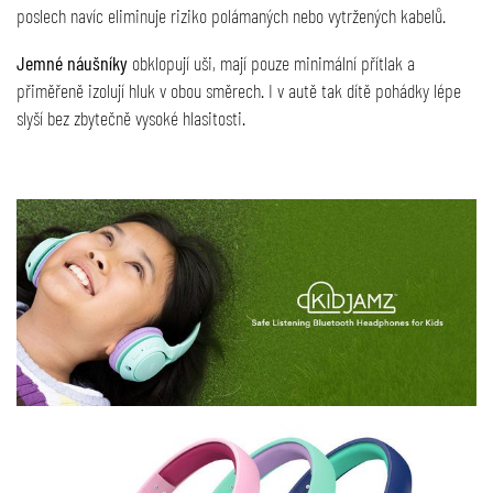
poslech navíc eliminuje riziko polámaných nebo vytržených kabelů.
Jemné náušníky
obklopují uši, mají pouze minimální přítlak a
přiměřeně izolují hluk v obou směrech. I v autě tak dítě pohádky lépe
slyší bez zbytečně vysoké hlasitosti.