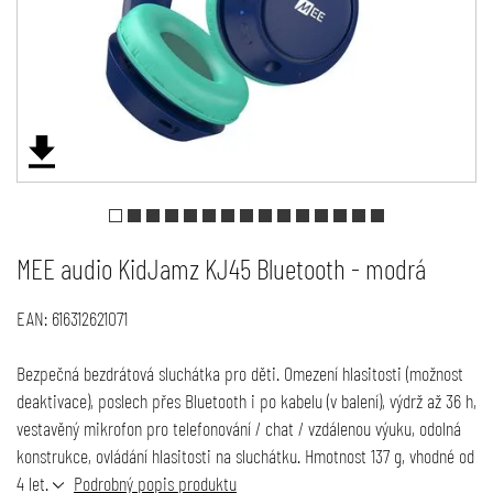
MEE audio KidJamz KJ45 Bluetooth - modrá
EAN:
616312621071
Bezpečná bezdrátová sluchátka pro děti. Omezení hlasitosti (možnost
deaktivace), poslech přes Bluetooth i po kabelu (v balení), výdrž až 36 h,
vestavěný mikrofon pro telefonování / chat / vzdálenou výuku, odolná
konstrukce, ovládání hlasitosti na sluchátku. Hmotnost 137 g, vhodné od
4 let.
Podrobný popis produktu