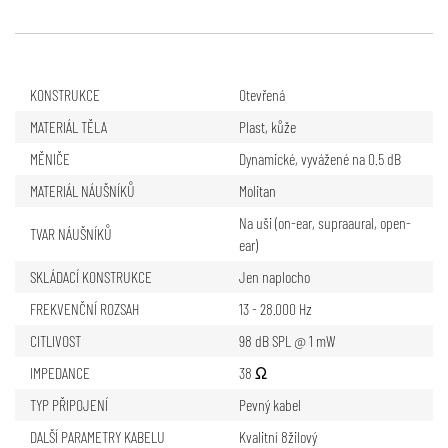
KONSTRUKCE
Otevřená
MATERIÁL TĚLA
Plast, kůže
MĚNIČE
Dynamické, vyvážené na 0.5 dB
MATERIÁL NÁUŠNÍKŮ
Molitan
Na uši (on-ear, supraaural, open-
TVAR NÁUŠNÍKŮ
ear)
SKLÁDACÍ KONSTRUKCE
Jen naplocho
FREKVENČNÍ ROZSAH
13 - 28.000 Hz
CITLIVOST
98 dB SPL @ 1 mW
IMPEDANCE
38 Ω
TYP PŘIPOJENÍ
Pevný kabel
DALŠÍ PARAMETRY KABELU
Kvalitní 8žilový