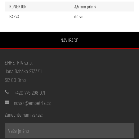
KONEKTOR
3,5 mm přímý
BARVA
dřevo
NAVIGACE
EMPETRIA s.r.o.,
Jana Babáka 2733/11
612 00 Brno
+420 775 298 071
novak@empetria.cz
Zanechte nám vzkaz: