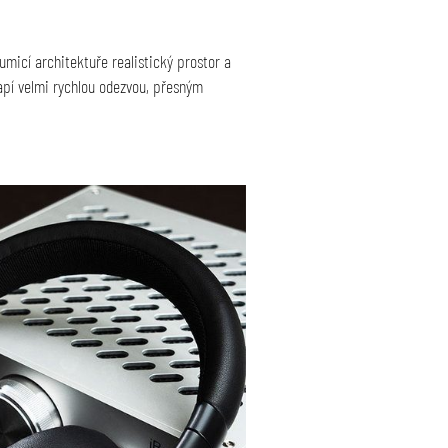
micí architektuře realistický prostor a
pí velmi rychlou odezvou, přesným