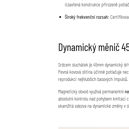
Uzavřená konstrukce přirozeně potlačuj
Široký frekvenční rozsah:
Certifikova
Dynamický měnič 45
Srdcem sluchátek je 45mm dynamický driv
Pevná kovová slitina účinně potlačuje nec
reprodukci nejhlubších basových impulsů
.
Magnetický obvod využívá permanentní
ne
absolutní kontrolu nad pohybem kmitací c
okamžitá odezva na dynamické změny v s