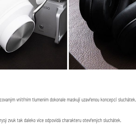
acovaným vnitřním tlumením dokonale maskují uzavřenou koncepci sluchátek
.
orysý zvuk tak daleko více odpovídá charakteru otevřených sluchátek.