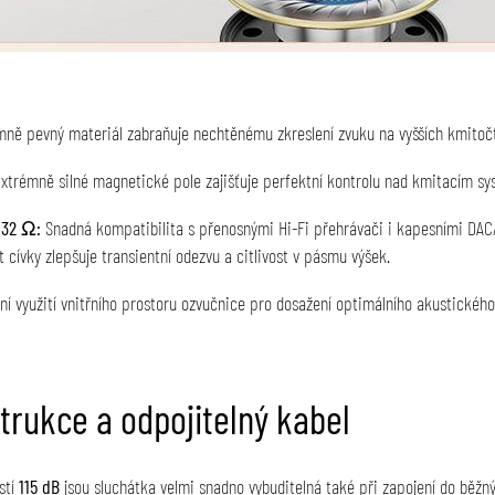
ně pevný materiál zabraňuje nechtěnému zkreslení zvuku na vyšších kmitoč
xtrémně silné magnetické pole zajišťuje perfektní kontrolu nad kmitacím s
 32 Ω:
Snadná kompatibilita s přenosnými Hi-Fi přehrávači i kapesními DAC
cívky zlepšuje transientní odezvu a citlivost v pásmu výšek
.
í využití vnitřního prostoru ozvučnice pro dosažení optimálního akustického
trukce a odpojitelný kabel
stí
115 dB
jsou sluchátka velmi snadno vybuditelná také při zapojení do běž