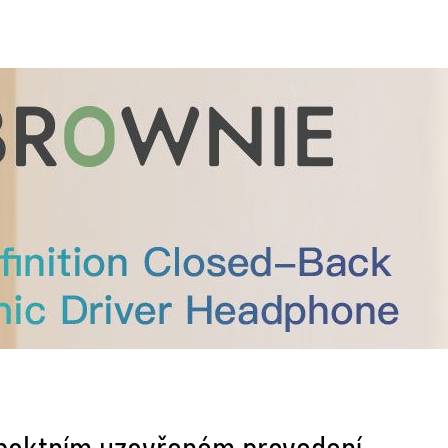
mpaktním uzavřeném provedení