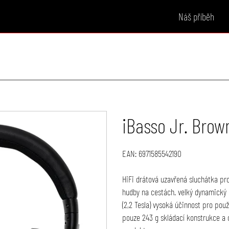
Náš příběh
iBasso Jr. Brow
EAN:
6971585542190
HiFi drátová uzavřená sluchátka pro
hudby na cestách. velký dynamický
(2,2 Tesla) vysoká účinnost pro pou
pouze 243 g skládací konstrukce a 