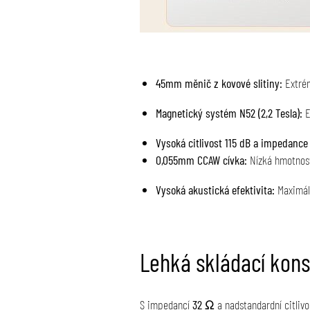
45mm měnič z kovové slitiny:
Extrém
Magnetický systém N52 (2,2 Tesla):
E
Vysoká citlivost 115 dB a impedance
0,055mm CCAW cívka:
Nízká hmotnost 
Vysoká akustická efektivita:
Maximáln
Lehká skládací kons
S impedancí
32 Ω
a nadstandardní citlivo