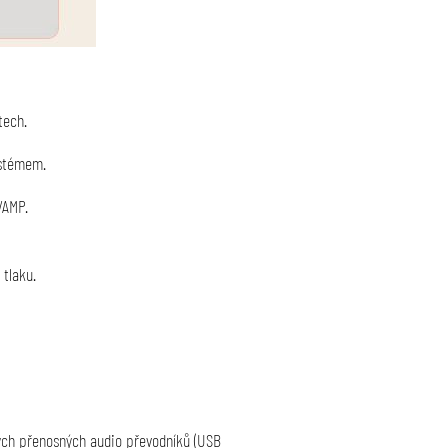
tech
.
ystémem
.
/AMP
.
 tlaku
.
ných přenosných audio převodníků (USB