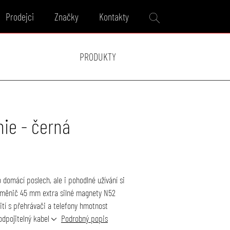
Prodejci
Značky
Kontakty
PRODUKTY
nie - černá
 domácí poslech, ale i pohodlné užívání si
 měnič 45 mm extra silné magnety N52
žití s přehrávači a telefony hmotnost
odpojitelný kabel
Podrobný popis