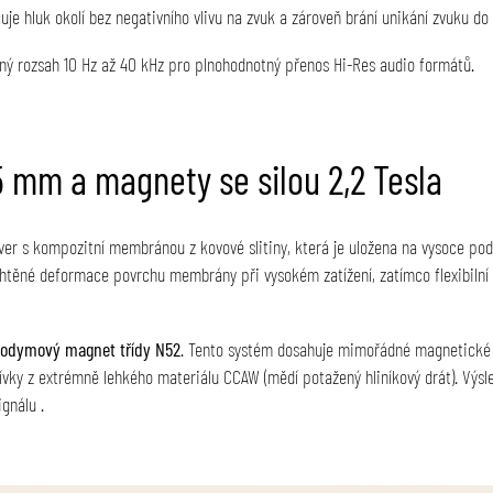
e hluk okolí bez negativního vlivu na zvuk a zároveň brání unikání zvuku do 
ný rozsah 10 Hz až 40 kHz pro plnohodnotný přenos Hi-Res audio formátů
.
 mm a magnety se silou 2,2 Tesla
er s kompozitní membránou z kovové slitiny, která je uložena na vysoce po
htěné deformace povrchu membrány při vysokém zatížení, zatímco flexibilní P
odymový magnet třídy N52
. Tento systém dosahuje mimořádné magnetické 
ívky z extrémně lehkého materiálu CCAW (mědí potažený hliníkový drát)
. Výs
ignálu
.