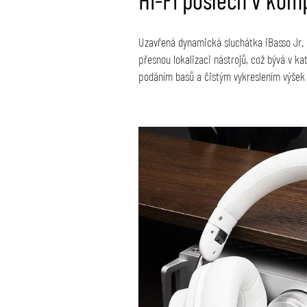
Uzavřená dynamická sluchátka iBasso Jr. B
přesnou lokalizaci nástrojů, což bývá v 
podáním basů a čistým vykreslením výšek 