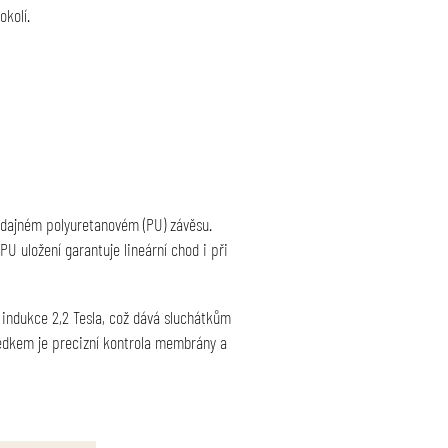
okolí.
ddajném polyuretanovém (PU) závěsu
.
U uložení garantuje lineární chod i při
indukce 2,2 Tesla, což dává sluchátkům
ledkem je precizní kontrola membrány a