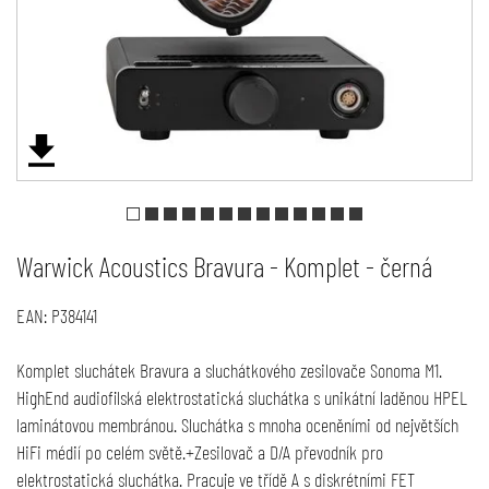
Warwick Acoustics Bravura - Komplet - černá
EAN:
P384141
Komplet sluchátek Bravura a sluchátkového zesilovače Sonoma M1.
HighEnd audiofilská elektrostatická sluchátka s unikátní laděnou HPEL
laminátovou membránou. Sluchátka s mnoha oceněními od největších
HiFi médií po celém světě.+Zesilovač a D/A převodník pro
elektrostatická sluchátka. Pracuje ve třídě A s diskrétními FET