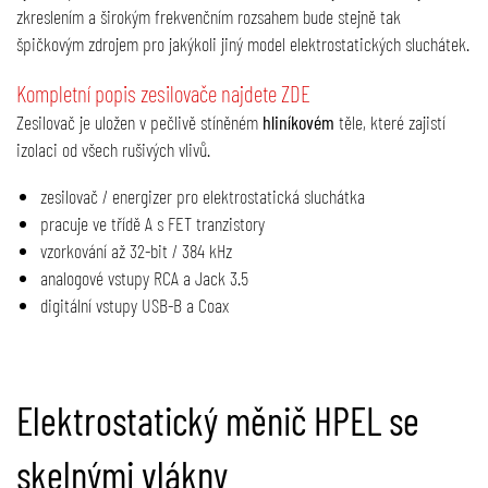
zkreslením a širokým frekvenčním rozsahem bude stejně tak
špičkovým zdrojem pro jakýkoli jiný model elektrostatických sluchátek.
Kompletní popis zesilovače najdete ZDE
Zesilovač je uložen v pečlivě stíněném
hliníkovém
těle, které zajistí
izolaci od všech rušivých vlivů.
zesilovač / energizer pro elektrostatická sluchátka
pracuje ve třídě A s FET tranzistory
vzorkování až 32-bit / 384 kHz
analogové vstupy RCA a Jack 3.5
digitální vstupy USB-B a Coax
Elektrostatický měnič HPEL se
skelnými vlákny