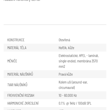
KONSTRUKCE
Otevřená
MATERIÁL TĚLA
Hořčík, kůže
Elektrostatické, HPEL - laminát,
MĚNIČE
single-ended, membrána 3570
mm2
MATERIÁL NÁUŠNÍKŮ
Pravá kůže
Kolem uší (around-ear,
TVAR NÁUŠNÍKŮ
circumaural)
FREKVENČNÍ ROZSAH
10 - 60.000 Hz
HARMONICKÉ ZKRESLENÍ
0.1% @ 1kHz / 100dB SPL