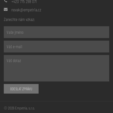
+420 775 298 071
novak@empetria.cz
Zanechte nám vzkaz:
ODESLAT ZPRÁVU
© 2026 Empetria, s.r.o.