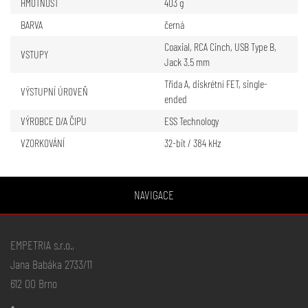
HMOTNOST
403 g
BARVA
černá
Coaxial
,
RCA Cinch
,
USB Type B
,
VSTUPY
Jack 3.5 mm
Třída A, diskrétní FET, single-
VÝSTUPNÍ ÚROVEŇ
ended
VÝROBCE D/A ČIPU
ESS Technology
VZORKOVÁNÍ
32-bit / 384 kHz
NAVIGACE
EMPETRIA s.r.o.,
Jana Babáka 2733/11
612 00 Brno