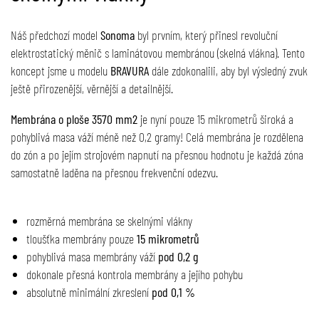
Náš předchozí model
Sonoma
byl prvním, který přinesl revoluční
elektrostatický měnič s laminátovou membránou (skelná vlákna). Tento
koncept jsme u modelu
BRAVURA
dále zdokonalili, aby byl výsledný zvuk
ještě přirozenější, věrnější a detailnější.
Membrána o ploše 3570 mm2
je nyní pouze 15 mikrometrů široká a
pohyblivá masa váží méně než 0,2 gramy! Celá membrána je rozdělena
do zón a po jejím strojovém napnutí na přesnou hodnotu je každá zóna
samostatně laděna na přesnou frekvenční odezvu.
rozměrná membrána se skelnými vlákny
tloušťka membrány pouze
15 mikrometrů
pohyblivá masa membrány váží
pod 0,2 g
dokonale přesná kontrola membrány a jejího pohybu
absolutně minimální zkreslení
pod 0,1 %