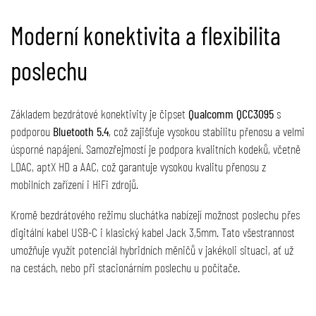
Moderní konektivita a flexibilita
poslechu
Základem bezdrátové konektivity je čipset
Qualcomm QCC3095
s
podporou
Bluetooth 5.4
, což zajišťuje vysokou stabilitu přenosu a velmi
úsporné napájení. Samozřejmostí je podpora kvalitních kodeků, včetně
LDAC, aptX HD a AAC, což garantuje vysokou kvalitu přenosu z
mobilních zařízení i HiFi zdrojů.
Kromě bezdrátového režimu sluchátka nabízejí možnost poslechu přes
digitální kabel USB-C i klasický kabel Jack 3,5mm. Tato všestrannost
umožňuje využít potenciál hybridních měničů v jakékoli situaci, ať už
na cestách, nebo při stacionárním poslechu u počítače.