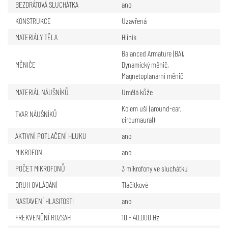
BEZDRÁTOVÁ SLUCHÁTKA
ano
KONSTRUKCE
Uzavřená
MATERIÁLY TĚLA
Hliník
Balanced Armature (BA)
,
MĚNIČE
Dynamický měnič
,
Magnetoplanární měnič
MATERIÁL NÁUŠNÍKŮ
Umělá kůže
Kolem uší (around-ear,
TVAR NÁUŠNÍKŮ
circumaural)
AKTIVNÍ POTLAČENÍ HLUKU
ano
MIKROFON
ano
POČET MIKROFONŮ
3 mikrofony ve sluchátku
DRUH OVLÁDÁNÍ
Tlačítkové
NASTAVENÍ HLASITOSTI
ano
FREKVENČNÍ ROZSAH
10 - 40.000 Hz