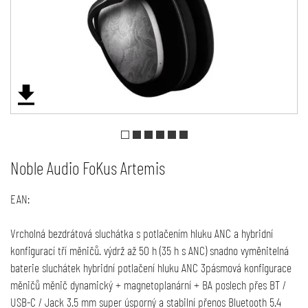
Noble Audio FoKus Artemis
EAN:
Vrcholná bezdrátová sluchátka s potlačením hluku ANC a hybridní
konfigurací tří měničů. výdrž až 50 h (35 h s ANC) snadno vyměnitelná
baterie sluchátek hybridní potlačení hluku ANC 3pásmová konfigurace
měničů měnič dynamický + magnetoplanární + BA poslech přes BT /
USB-C / Jack 3.5 mm super úsporný a stabilní přenos Bluetooth 5.4