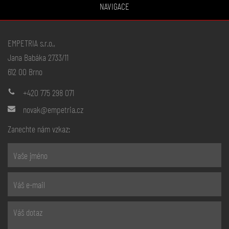
NAVIGACE
EMPETRIA s.r.o.,
Jana Babáka 2733/11
612 00 Brno
+420 775 298 071
novak@empetria.cz
Zanechte nám vzkaz: