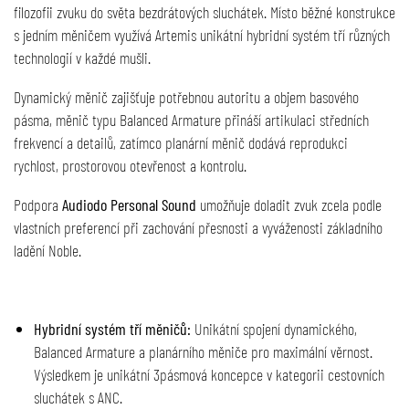
filozofii zvuku do světa bezdrátových sluchátek. Místo běžné konstrukce
s jedním měničem využívá Artemis unikátní hybridní systém tří různých
technologií v každé mušli.
Dynamický měnič zajišťuje potřebnou autoritu a objem basového
pásma, měnič typu Balanced Armature přináší artikulaci středních
frekvencí a detailů, zatímco planární měnič dodává reprodukci
rychlost, prostorovou otevřenost a kontrolu.
Podpora
Audiodo Personal Sound
umožňuje doladit zvuk zcela podle
vlastních preferencí při zachování přesnosti a vyváženosti základního
ladění Noble.
Hybridní systém tří měničů:
Unikátní spojení dynamického,
Balanced Armature a planárního měniče pro maximální věrnost.
Výsledkem je unikátní 3pásmová koncepce v kategorii cestovních
sluchátek s ANC.