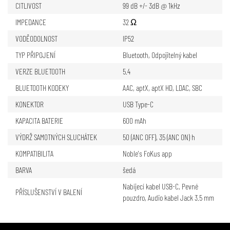
CITLIVOST
99 dB +/- 3dB @ 1kHz
IMPEDANCE
32 Ω
VODĚODOLNOST
IP52
TYP PŘIPOJENÍ
Bluetooth
,
Odpojitelný kabel
VERZE BLUETOOTH
5.4
BLUETOOTH KODEKY
AAC
,
aptX
,
aptX HD
,
LDAC
,
SBC
KONEKTOR
USB Type-C
KAPACITA BATERIE
600 mAh
VÝDRŽ SAMOTNÝCH SLUCHÁTEK
50 (ANC OFF), 35 (ANC ON) h
KOMPATIBILITA
Noble's FoKus app
BARVA
šedá
Nabíjecí kabel USB-C
,
Pevné
PŘÍSLUŠENSTVÍ V BALENÍ
pouzdro
,
Audio kabel Jack 3.5 mm