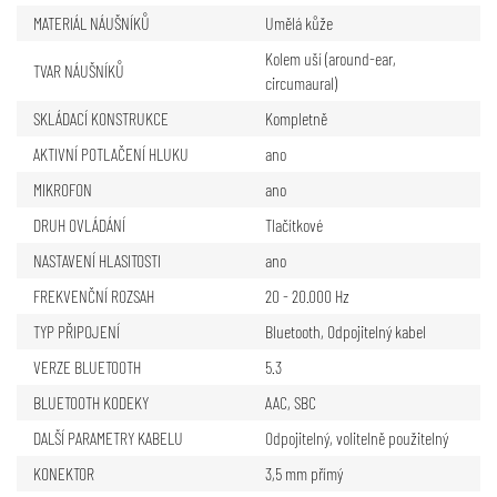
MATERIÁL NÁUŠNÍKŮ
Umělá kůže
Kolem uší (around-ear,
TVAR NÁUŠNÍKŮ
circumaural)
SKLÁDACÍ KONSTRUKCE
Kompletně
AKTIVNÍ POTLAČENÍ HLUKU
ano
MIKROFON
ano
DRUH OVLÁDÁNÍ
Tlačítkové
NASTAVENÍ HLASITOSTI
ano
FREKVENČNÍ ROZSAH
20 - 20.000 Hz
TYP PŘIPOJENÍ
Bluetooth
,
Odpojitelný kabel
VERZE BLUETOOTH
5.3
BLUETOOTH KODEKY
AAC
,
SBC
DALŠÍ PARAMETRY KABELU
Odpojitelný, volitelně použitelný
KONEKTOR
3,5 mm přímý