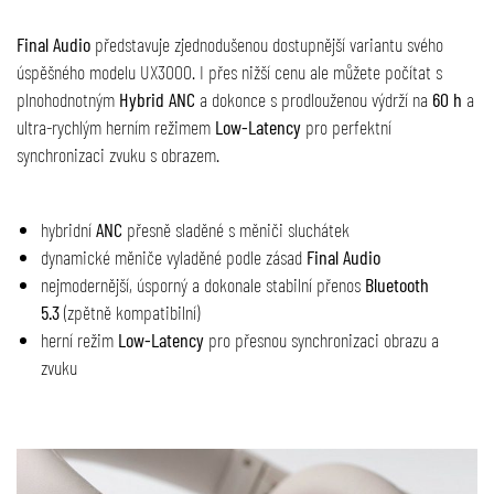
Final Audio
představuje zjednodušenou dostupnější variantu svého
úspěšného modelu UX3000. I přes nižší cenu ale můžete počítat s
plnohodnotným
Hybrid ANC
a dokonce s prodlouženou výdrží na
60 h
a
ultra-rychlým herním režimem
Low-Latency
pro perfektní
synchronizaci zvuku s obrazem.
hybridní
ANC
přesně sladěné s měniči sluchátek
dynamické měniče vyladěné podle zásad
Final Audio
nejmodernější, úsporný a dokonale stabilní přenos
Bluetooth
5.3
(zpětně kompatibilní)
herní režim
Low-Latency
pro přesnou synchronizaci obrazu a
zvuku