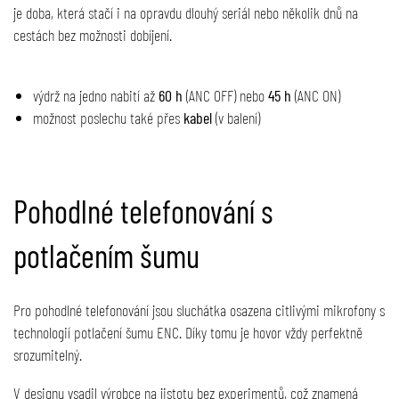
je doba, která stačí i na opravdu dlouhý seriál nebo několik dnů na
cestách bez možnosti dobíjení.
výdrž na jedno nabití až
60 h
(ANC OFF) nebo
45 h
(ANC ON)
možnost poslechu také přes
kabel
(v balení)
Pohodlné telefonování s
potlačením šumu
Pro pohodlné telefonování jsou sluchátka osazena citlivými mikrofony s
technologií potlačení šumu ENC. Díky tomu je hovor vždy perfektně
srozumitelný.
V designu vsadil výrobce na jistotu bez experimentů, což znamená