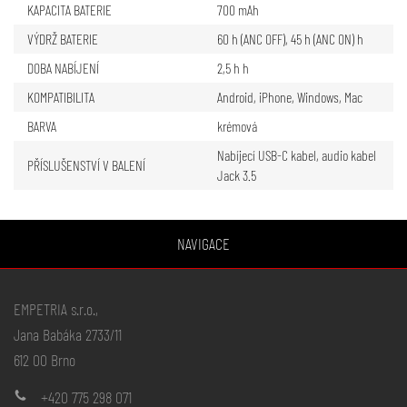
KAPACITA BATERIE
700 mAh
VÝDRŽ BATERIE
60 h (ANC OFF), 45 h (ANC ON) h
DOBA NABÍJENÍ
2,5 h h
KOMPATIBILITA
Android, iPhone, Windows, Mac
BARVA
krémová
Nabíjecí USB-C kabel, audio kabel
PŘÍSLUŠENSTVÍ V BALENÍ
Jack 3.5
NAVIGACE
EMPETRIA s.r.o.,
Jana Babáka 2733/11
612 00 Brno
+420 775 298 071