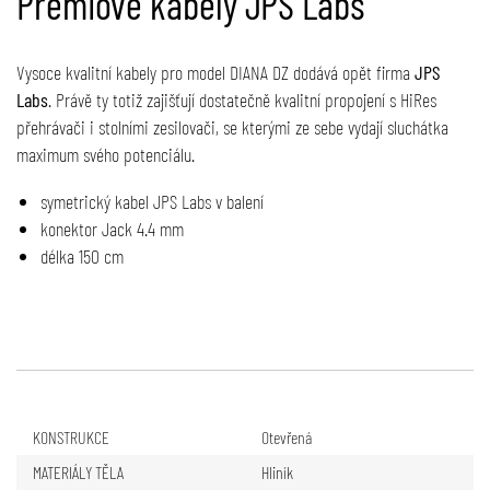
Prémiové kabely JPS Labs
Vysoce kvalitní kabely pro model DIANA DZ dodává opět firma
JPS
Labs
. Právě ty totiž zajišťují dostatečně kvalitní propojení s HiRes
přehrávači i stolními zesilovači, se kterými ze sebe vydají sluchátka
maximum svého potenciálu.
symetrický kabel JPS Labs v balení
konektor Jack 4.4 mm
délka 150 cm
KONSTRUKCE
Otevřená
MATERIÁLY TĚLA
Hliník