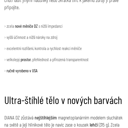
chuti ladit jinými náušníky nebo zkrátka tím, k jakému zdroji ji právě
připojíte.
› zcela
nové měniče DZ
s nižší impedancí
› vyšší účinnost a nižší nároky na zdroj
› excelentní rozlišení, kontrola a rychlost reakcí měniče
› velkolepý
prostor
, přehlednost a přirozená transparentnost
›
ručně vyrobeno v USA
Ultra-štíhlé tělo v nových barvách
DIANA DZ zůstává
nejštíhlejším
magnetoplanárním modelem sluchátek
na světě a její hliníkové tělo je navíc zase o kousek
lehčí
(315 g). Zcela