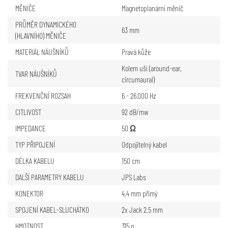
MĚNIČE
Magnetoplanární měnič
PRŮMĚR DYNAMICKÉHO
63 mm
(HLAVNÍHO) MĚNIČE
MATERIÁL NÁUŠNÍKŮ
Pravá kůže
Kolem uší (around-ear,
TVAR NÁUŠNÍKŮ
circumaural)
FREKVENČNÍ ROZSAH
6 - 26.000 Hz
CITLIVOST
92 dB/mw
IMPEDANCE
50 Ω
TYP PŘIPOJENÍ
Odpojitelný kabel
DÉLKA KABELU
150 cm
DALŠÍ PARAMETRY KABELU
JPS Labs
KONEKTOR
4,4 mm přímý
SPOJENÍ KABEL-SLUCHÁTKO
2x Jack 2.5 mm
HMOTNOST
315 g