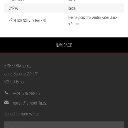
BARVA
šedá
Pevné pouzdro
,
Audio kabel Jack
PŘÍSLUŠENSTVÍ V BALENÍ
4.4 mm
NAVIGACE
EMPETRIA s.r.o.,
Jana Babáka 2733/11
612 00 Brno
+420 775 298 071
novak@empetria.cz
Zanechte nám vzkaz: