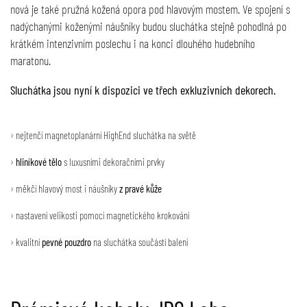
nová je také pružná kožená opora pod hlavovým mostem. Ve spojení s
nadýchanými koženými náušníky budou sluchátka stejně pohodlná po
krátkém intenzivním poslechu i na konci dlouhého hudebního
maratonu.
Sluchátka jsou nyní k dispozici ve třech exkluzivních dekorech.
› nejtenčí magnetoplanární HighEnd sluchátka na světě
›
hliníkové tělo
s luxusními dekoračními prvky
› měkčí hlavový most i náušníky
z pravé kůže
› nastavení velikosti pomocí magnetického krokování
› kvalitní
pevné pouzdro
na sluchátka součástí balení