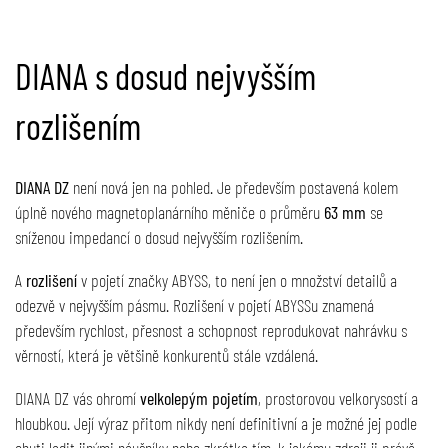
DIANA s dosud nejvyšším
rozlišením
DIANA DZ
není nová jen na pohled. Je především postavená kolem
úplně nového magnetoplanárního měniče o průměru
63 mm
se
sníženou impedancí o dosud nejvyšším rozlišením.
A
rozlišení
v pojetí značky ABYSS, to není jen o množství detailů a
odezvě v nejvyšším pásmu. Rozlišení v pojetí ABYSSu znamená
především rychlost, přesnost a schopnost reprodukovat nahrávku s
věrností, která je většině konkurentů stále vzdálená.
DIANA DZ vás ohromí
velkolepým pojetím
, prostorovou velkorysostí a
hloubkou. Její výraz přitom nikdy není definitivní a je možné jej podle