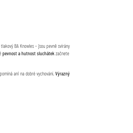
tlakový BA Knowles – jsou pevně svírány
ně
pevnost a hutnost sluchátek
začnete
zapomíná ani na dobré vychování.
Výrazný