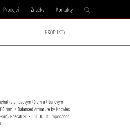
Prodejci
Značky
Kontakty
PRODUKTY
luchátka s kovovým tělem a titanovým
(10 mm) + Balanced Armature by Knowles,
(2-pin). Rozsah 20 - 40.000 Hz, impedance
tu