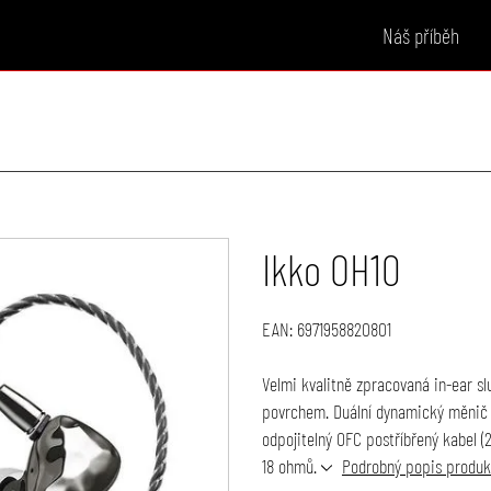
Náš příběh
Ikko OH10
EAN:
6971958820801
Velmi kvalitně zpracovaná in-ear s
povrchem. Duální dynamický měnič 
odpojitelný OFC postříbřený kabel 
18 ohmů.
Podrobný popis produk