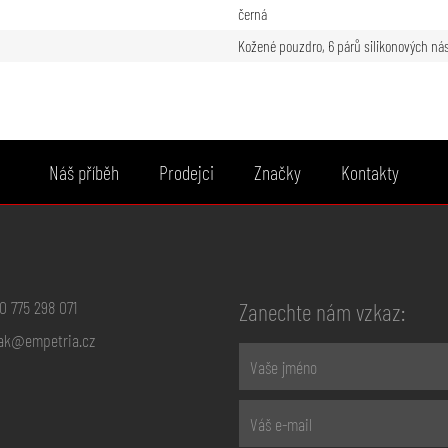
černá
Kožené pouzdro, 6 párů silikonových ná
Náš příběh
Prodejci
Značky
Kontakty
0 775 298 071
Zanechte nám vzkaz:
ak@empetria.cz