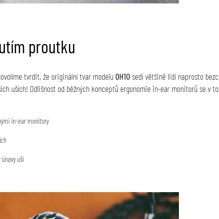
utím proutku
dovolíme tvrdit, že originální tvar modelu
OH10
sedí většině lidí naprosto bez
ších uších! Odlišnost od běžných konceptů ergonomie in-ear monitorů se v to
ými in-ear monitory
ích
 únavy uší