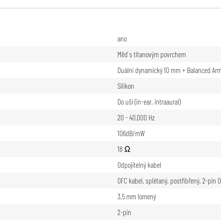
ano
Měď s titanovým povrchem
Duální dynamický 10 mm + Balanced Arm
Silikon
Do uší (in-ear, intraaural)
20 - 40.000 Hz
106dB/mW
18 Ω
Odpojitelný kabel
OFC kabel, splétaný, postříbřený, 2-pin
3,5 mm lomený
2-pin