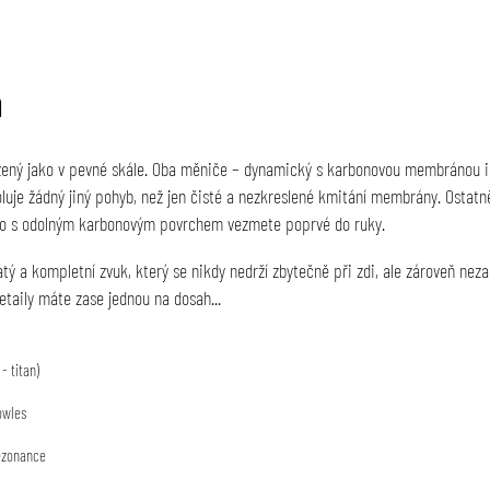
a
azený jako v pevné skále. Oba měniče – dynamický s karbonovou membránou i 
uje žádný jiný pohyb, než jen čisté a nezkreslené kmitání membrány. Ostat
 tělo s odolným karbonovým povrchem vezmete poprvé do ruky.
ý a kompletní zvuk, který se nikdy nedrží zbytečně při zdi, ale zároveň ne
taily máte zase jednou na dosah...
- titan)
wles
ezonance