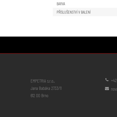
BARVA
PŘÍSLUŠENSTVÍ V BALENÍ
+42
EMPETRIA s.r.o.,
Jana Babáka 2733/11
nov
612 00 Brno