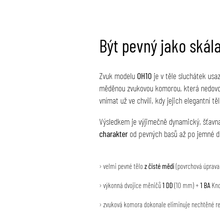
Být pevný jako skál
Zvuk modelu
OH10
je v těle sluchátek us
měděnou zvukovou komorou, která nedovol
vnímat už ve chvíli, kdy jejich elegantní
Výsledkem je výjimečně dynamický, šťavnat
charakter
od pevných basů až po jemné de
› velmi pevné tělo
z čisté mědi
(povrchová úprava 
› výkonná dvojice měničů
1 DD
(10 mm) +
1 BA
Kno
› zvuková komora dokonale eliminuje nechtěné r