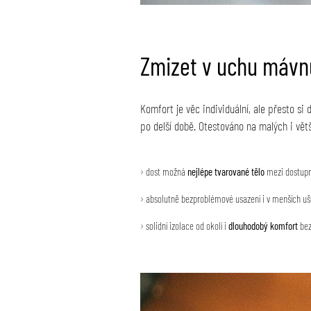
Zmizet v uchu mávn
Komfort je věc individuální, ale přesto si 
po delší době. Otestováno na malých i vět
› dost možná
nejlépe tvarované tělo
mezi dostupn
› absolutně bezproblémové usazení i v menších uš
› solidní izolace od okolí i
dlouhodobý komfort
bez