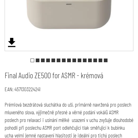
Final Audio ZE500 for ASMR - krémová
EAN:
4571303224241
Prémiová bezdrátová sluchátka do uší, primárně navržená pro poslech
mluveného slova. výjimečně přesné a věrné podání vokálů ASMR
poslech pro relaxaci i usínání mělké usazení v uchu zvyšuje dlouhodobé
pohodlí při poslechu ASMR port odlehčující tlak směřující k bubínku
ucha velmi jemné nastavení hlasitosti je ideální pro tichý poslech