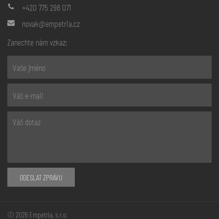
+420 775 298 071
novak@empetria.cz
Zanechte nám vzkaz:
ODESLAT ZPRÁVU
© 2026 Empetria, s.r.o.