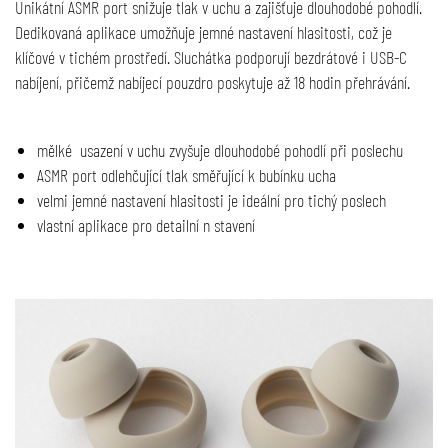
Unikátní ASMR port snižuje tlak v uchu a zajišťuje dlouhodobé pohodlí.
Dedikovaná aplikace umožňuje jemné nastavení hlasitosti, což je
klíčové v tichém prostředí. Sluchátka podporují bezdrátové i USB-C
nabíjení, přičemž nabíjecí pouzdro poskytuje až 18 hodin přehrávání.
mělké usazení v uchu zvyšuje dlouhodobé pohodlí při poslechu
ASMR port odlehčující tlak směřující k bubínku ucha
velmi jemné nastavení hlasitosti je ideální pro tichý poslech
vlastní aplikace pro detailní n stavení