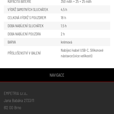
KAPACITA BATERIE
350 mAh + 25 + 25 mAh
VÝDRŽ SAMOTNÝCH SLUCHÁTEK
4.5 h
CELKOVÁ VÝDRŽ S POUZDREM
18 h
DOBA NABÍJENÍ SLUCHÁTEK
1.5 h
DOBA NABÍJENÍ POUZDRA
2 h
BARVA
krémová
Nabíjecí kabel USB-C
,
Silikonové
PŘÍSLUŠENSTVÍ V BALENÍ
nástavce (více velikostí)
NAVIGACE
EMPETRIA s.r.o.,
Jana Babáka 2733/11
612 00 Brno