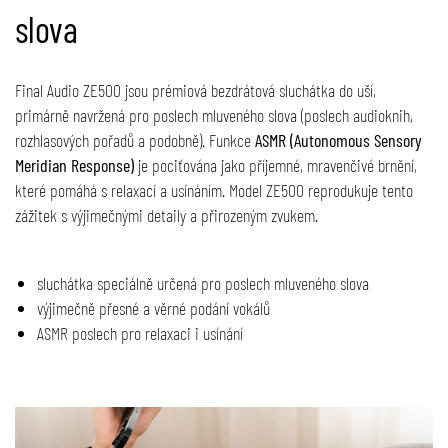
slova
Final Audio ZE500 jsou prémiová bezdrátová sluchátka do uší,
primárně navržená pro poslech mluveného slova (poslech audioknih,
rozhlasových pořadů a podobně). Funkce
ASMR (Autonomous Sensory
Meridian Response)
je pociťována jako příjemné, mravenčivé brnění,
které pomáhá s relaxací a usínáním. Model ZE500 reprodukuje tento
zážitek s výjimečnými detaily a přirozeným zvukem.
sluchátka speciálně určená pro poslech mluveného slova
výjimečně přesné a věrné podání vokálů
ASMR poslech pro relaxaci i usínání