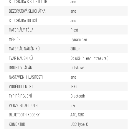
SLUCHÁTKA S BLUETOOTH
ano
BEZDRÁTOVÁ SLUCHÁTKA
ano
SLUCHÁTKA DO UŠÍ
ano
MATERIÁLY TĚLA
Plast
MĚNIČE
Dynamické
MATERIÁL NÁUŠNÍKŮ
Silikon
TVAR NÁUŠNÍKŮ
Do uší (in-ear, intraaural)
DRUH OVLÁDÁNÍ
Dotykové
NASTAVENÍ HLASITOSTI
ano
VODĚODOLNOST
IPX4
TYP PŘIPOJENÍ
Bluetooth
VERZE BLUETOOTH
5.4
BLUETOOTH KODEKY
AAC
,
SBC
KONEKTOR
USB Type-C