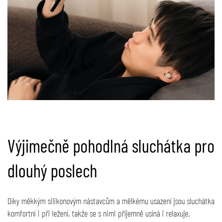
Výjimečně pohodlná sluchátka pro
dlouhý poslech
Díky měkkým silikonovým nástavcům a mělkému usazení jsou sluchátka
komfortní i při ležení, takže se s nimi příjemně usíná i relaxuje.