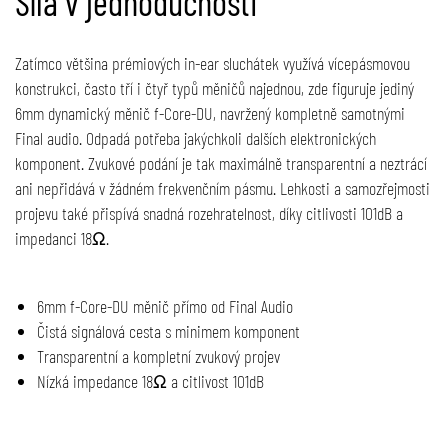
Síla v jednoduchosti
Zatímco většina prémiových in-ear sluchátek využívá vícepásmovou
konstrukci, často tří i čtyř typů měničů najednou, zde figuruje jediný
6mm dynamický měnič f-Core-DU, navržený kompletně samotnými
Final audio. Odpadá potřeba jakýchkoli dalších elektronických
komponent. Zvukové podání je tak maximálně transparentní a neztrácí
ani nepřidává v žádném frekvenčním pásmu. Lehkosti a samozřejmosti
projevu také přispívá snadná rozehratelnost, díky citlivosti 101dB a
impedanci 18Ω.
6mm f-Core-DU měnič přímo od Final Audio
Čistá signálová cesta s minimem komponent
Transparentní a kompletní zvukový projev
Nízká impedance 18Ω a citlivost 101dB