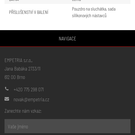
Pouzdro na sluchátka, sada
PŘÍSLUŠENSTVÍ V BALENÍ
silikonových nástavců
NAVIGACE
EMPETRIA s.r.o.,
Jana Babáka 2733/11
612 00 Brno
+420 775 298 071
novak@empetria.cz
Zanechte nám vzkaz: