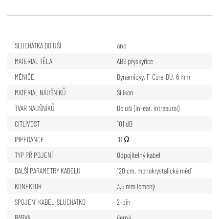
SLUCHÁTKA DO UŠÍ
ano
MATERIÁL TĚLA
ABS pryskyřice
MĚNIČE
Dynamický, F-Core-DU, 6 mm
MATERIÁL NÁUŠNÍKŮ
Silikon
TVAR NÁUŠNÍKŮ
Do uší (in-ear, intraaural)
CITLIVOST
101 dB
IMPEDANCE
18 Ω
TYP PŘIPOJENÍ
Odpojitelný kabel
DALŠÍ PARAMETRY KABELU
120 cm, monokrystalická měď
KONEKTOR
3,5 mm lomený
SPOJENÍ KABEL-SLUCHÁTKO
2-pin
BARVA
černá