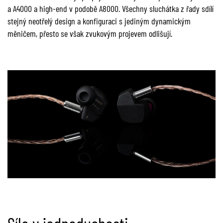
a A4000 a high-end v podobě A8000. Všechny sluchátka z řady sdílí
stejný neotřelý design a konfiguraci s jediným dynamickým
měničem, přesto se však zvukovým projevem odlišují.