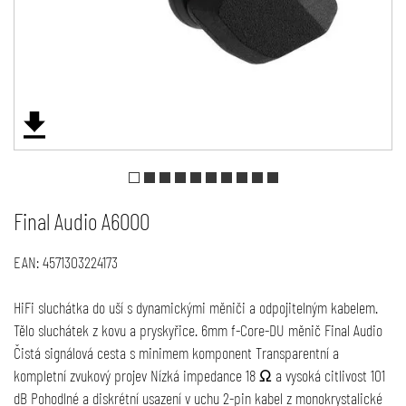
Final Audio A6000
EAN:
4571303224173
HiFi sluchátka do uší s dynamickými měniči a odpojitelným kabelem.
Tělo sluchátek z kovu a pryskyřice. 6mm f-Core-DU měnič Final Audio
Čistá signálová cesta s minimem komponent Transparentní a
kompletní zvukový projev Nízká impedance 18 Ω a vysoká citlivost 101
dB Pohodlné a diskrétní usazení v uchu 2-pin kabel z monokrystalické