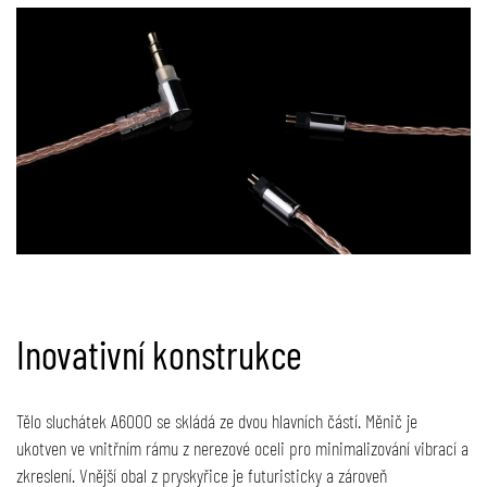
Inovativní konstrukce
Tělo sluchátek A6000 se skládá ze dvou hlavních částí. Měnič je
ukotven ve vnitřním rámu z nerezové oceli pro minimalizování vibrací a
zkreslení. Vnější obal z pryskyřice je futuristicky a zároveň