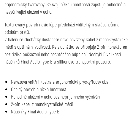
ergonomicky tvarovaný. Se svojí nízkou hmotností zajišťuje pohodlné a
nevyčnívající uložení v uchu.
Texturovaný povrch navíc lépe předchází viditelným škrábancům a
otiskům prstů.
V balení se sluchátky dostanete nově navržený kabel z monokrystalické
mědi s optimální vodivostí. Ke sluchátku se připojuje 2-pin konektorem
bez rizika poškození nebo nechtěného odpojení. Nechybí 5 velikostí
náušníků Final Audio Type E a silikonové transportní pouzdro.
Nerezová vnitřní kostra a ergonomický pryskyřicový obal
Odolný povrch a nízká hmotnost
Pohodlné uložení v uchu bez nepříjemného vyčnívání
2-pin kabel z monokrystalické mědi
Náušníky Final Audio Type E