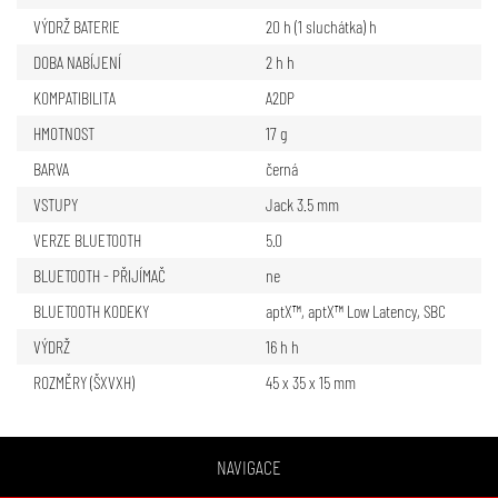
VÝDRŽ BATERIE
20 h (1 sluchátka) h
DOBA NABÍJENÍ
2 h h
KOMPATIBILITA
A2DP
HMOTNOST
17 g
BARVA
černá
VSTUPY
Jack 3.5 mm
VERZE BLUETOOTH
5.0
BLUETOOTH - PŘIJÍMAČ
ne
BLUETOOTH KODEKY
aptX™
,
aptX™ Low Latency
,
SBC
VÝDRŽ
16 h h
ROZMĚRY (ŠXVXH)
45 x 35 x 15 mm
NAVIGACE