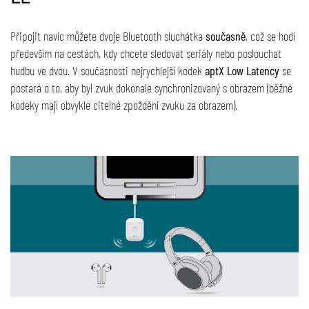
Připojit navíc můžete dvoje Bluetooth sluchátka
současně
, což se hodí
především na cestách, kdy chcete sledovat seriály nebo poslouchat
hudbu ve dvou. V současnosti nejrychlejší kodek
aptX Low Latency
se
postará o to, aby byl zvuk dokonale synchronizovaný s obrazem (běžné
kodeky mají obvykle citelné zpoždění zvuku za obrazem).