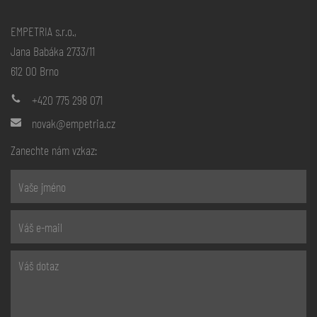
EMPETRIA s.r.o.,
Jana Babáka 2733/11
612 00 Brno
+420 775 298 071
novak@empetria.cz
Zanechte nám vzkaz: