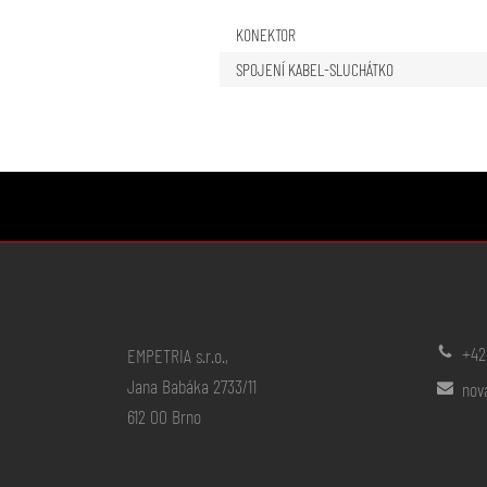
KONEKTOR
SPOJENÍ KABEL-SLUCHÁTKO
+42
EMPETRIA s.r.o.,
Jana Babáka 2733/11
nov
612 00 Brno