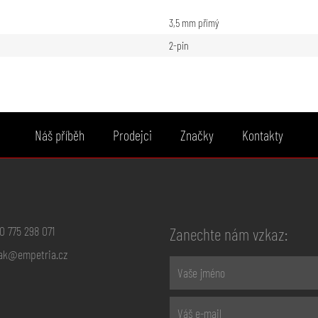
3,5 mm přímý
2-pin
Náš příběh
Prodejci
Značky
Kontakty
0 775 298 071
Zanechte nám vzkaz:
ak@empetria.cz