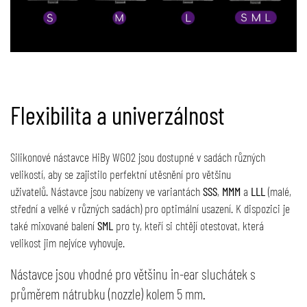
Flexibilita a univerzálnost
Silikonové nástavce HiBy WG02 jsou dostupné v sadách různých
velikostí, aby se zajistilo perfektní utěsnění pro většinu
uživatelů. Nástavce jsou nabízeny ve variantách
SSS
,
MMM
a
LLL
(malé,
střední a velké v různých sadách) pro optimální usazení. K dispozici je
také mixované balení
SML
pro ty, kteří si chtějí otestovat, která
velikost jim nejvíce vyhovuje.
Nástavce jsou vhodné pro většinu in-ear sluchátek s
průměrem nátrubku (nozzle) kolem 5 mm.