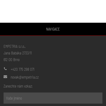
NAVIGACE
EMPETRIA s.r.o.,
Jana Babáka 2733/11
612 00 Brno
+420 775 298 071
novak@empetria.cz
Zanechte nám vzkaz: