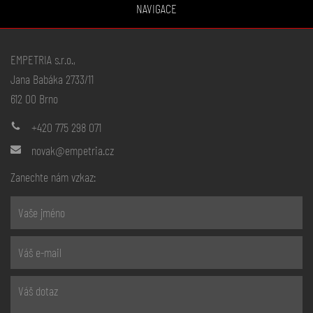
NAVIGACE
EMPETRIA s.r.o.,
Jana Babáka 2733/11
612 00 Brno
+420 775 298 071
novak@empetria.cz
Zanechte nám vzkaz: