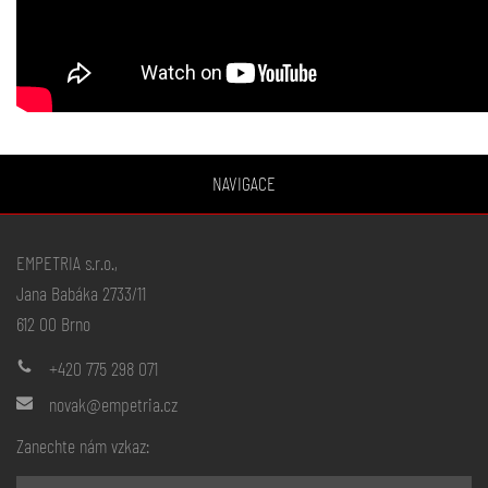
NAVIGACE
EMPETRIA s.r.o.,
Jana Babáka 2733/11
612 00 Brno
+420 775 298 071
novak@empetria.cz
Zanechte nám vzkaz: