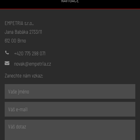
NAVIGACE
EMPETRIA s.r.o.,
Jana Babáka 2733/11
612 00 Brno
+420 775 298 071
novak@empetria.cz
Zanechte nám vzkaz: