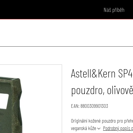
Náš příběh
Astell&Kern SP
pouzdro, olivov
EAN:
8800309901303
Originální kožené pouzdro pro přeh
veganská kůže
Podrobný popis 