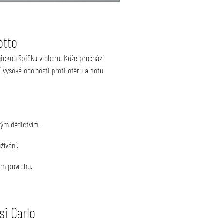
otto
gickou špičku v oboru. Kůže prochází
vysoké odolnosti proti otěru a potu.
ým dědictvím.
žívání.
ém povrchu.
si Carlo