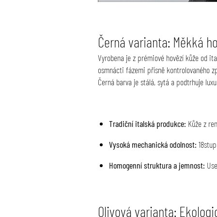
Černá varianta: Měkká ho
Vyrobena je z prémiové hovězí kůže od ita
osmnácti fázemi přísně kontrolovaného zp
Černá barva je stálá, sytá a podtrhuje luxu
Tradiční italská produkce:
Kůže z ren
Vysoká mechanická odolnost:
18stupň
Homogenní struktura a jemnost:
Useň
Olivová varianta: Ekolog