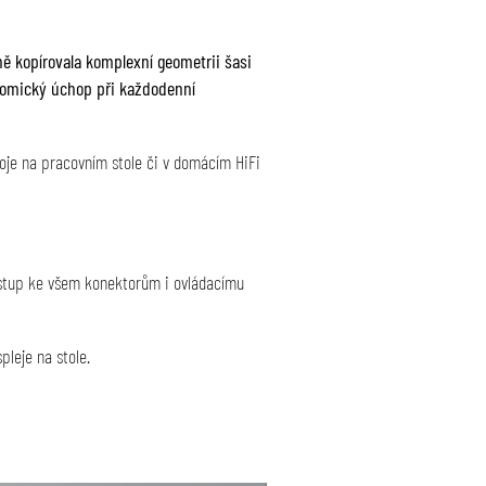
ě kopírovala komplexní geometrii šasi
nomický úchop při každodenní
roje na pracovním stole či v domácím HiFi
stup ke všem konektorům i ovládacímu
leje na stole.