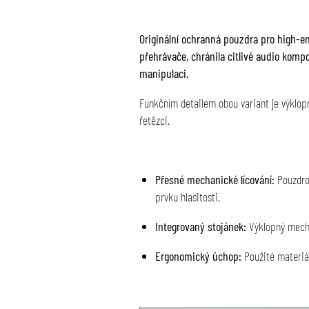
Originální ochranná pouzdra pro high-e
přehrávače, chránila citlivé audio ko
manipulaci.
Funkčním detailem obou variant je výklopn
řetězci.
Přesné mechanické lícování:
Pouzdro 
prvku hlasitosti.
Integrovaný stojánek:
Výklopný mechan
Ergonomický úchop:
Použité materiály