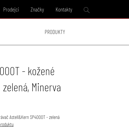
Prodejci
Značky
Kontakty
PRODUKTY
4000T - kožené
ě zelená, Minerva
rávač Astell&Kern SP4000T - zelená
produktu