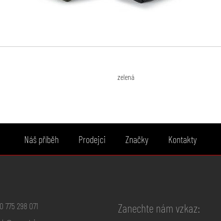
zelená
Náš příběh
Prodejci
Značky
Kontakty
0 775 298 071
Zanechte nám vzkaz: