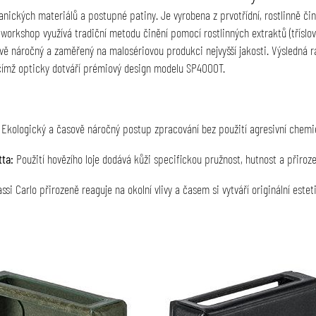
ganických materiálů a postupné patiny. Je vyrobena z prvotřídní, rostlinně č
workshop využívá tradiční metodu činění pomocí rostlinných extraktů (tříslovi
ově náročný a zaměřený na malosériovou produkci nejvyšší jakosti. Výsledná 
, čímž opticky dotváří prémiový design modelu SP4000T.
Ekologický a časově náročný postup zpracování bez použití agresivní chemi
ta:
Použití hovězího loje dodává kůži specifickou pružnost, hutnost a přiroze
si Carlo přirozeně reaguje na okolní vlivy a časem si vytváří originální estet