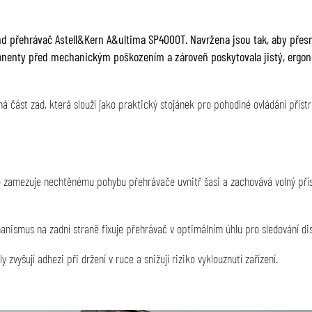
nd přehrávač Astell&Kern A&ultima SP4000T. Navržena jsou tak, aby přesn
mponenty před mechanickým poškozením a zároveň poskytovala jistý, ergo
á část zad, která slouží jako praktický stojánek pro pohodlné ovládání příst
zamezuje nechtěnému pohybu přehrávače uvnitř šasi a zachovává volný pří
ismus na zadní straně fixuje přehrávač v optimálním úhlu pro sledování disp
 zvyšují adhezi při držení v ruce a snižují riziko vyklouznutí zařízení.