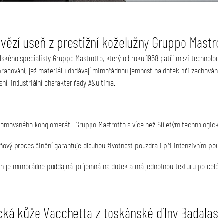
vězí useň z prestižní koželužny Gruppo Mastr
lského specialisty Gruppo Mastrotto, který od roku 1958 patří mezi technolo
racování, jež materiálu dodávají mimořádnou jemnost na dotek při zachování 
sní, industriální charakter řady A&ultima.
omovaného konglomerátu Gruppo Mastrotto s více než 60letým technologick
ový proces činění garantuje dlouhou životnost pouzdra i při intenzivním pou
 je mimořádně poddajná, příjemná na dotek a má jednotnou texturu po cel
ická kůže Vacchetta z toskánské dílny Badalas