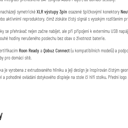
 nacházejí symetrické
XLR výstupy 3pin
osazené špičkovými konektory
Neut
bo aktivními reproduktory, čímž získáte čistý signál s vysokým rozlišením p
ky se přehrávač nejen začne nabíjet, ale při připojení k externímu USB nap
dlouhé hodiny nerušeného poslechu bez obav o životnost baterie.
ertifikacím
Roon Ready
a
Qobuz Connect
(u kompatibilních modelů) a podpo
by pro domácí sítě.
a je vyrobena z extrudovaného hliníku a její design je inspirován čistým g
el a pohodlné ovládání dotykového displeje na stole či hifi stolku. Přední log
y