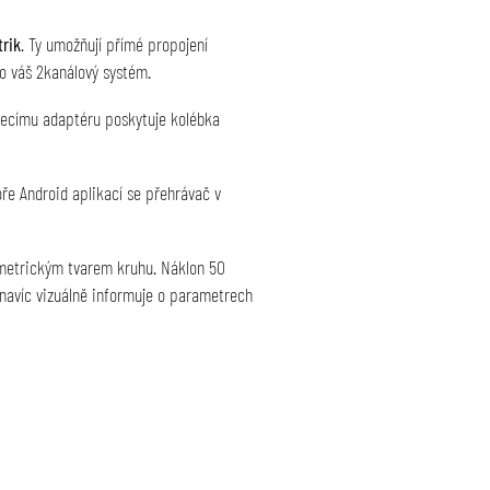
rik
. Ty umožňují přímé propojení
ro váš 2kanálový systém.
ájecímu adaptéru poskytuje kolébka
ře Android aplikací se přehrávač v
eometrickým tvarem kruhu. Náklon 50
o navíc vizuálně informuje o parametrech