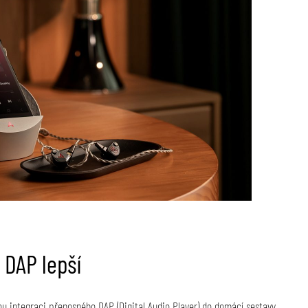
e DAP lepší
u integraci přenosného DAP (Digital Audio Player) do domácí sestavy.