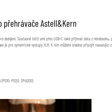
o přehrávače Astell&Kern
ro dobíjení. Současně totiž umí přes USB-C také přijímat data z notebooku, p
raví je pro symetrické výstupy XLR. K nim můžete snadno připojit navazující 
5 (PD10, PD20, SP4000)