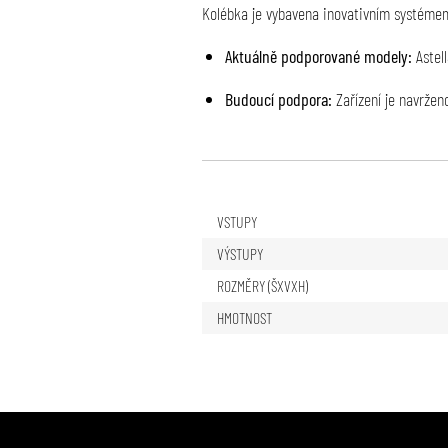
Kolébka je vybavena inovativním systémem
Aktuálně podporované modely:
Astel
Budoucí podpora:
Zařízení je navržen
VSTUPY
VÝSTUPY
ROZMĚRY (ŠXVXH)
HMOTNOST