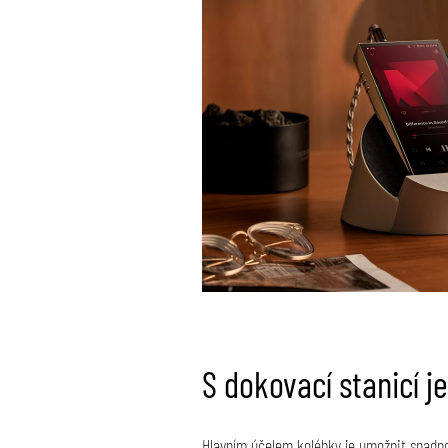
S dokovací stanicí j
Hlavním účelem kolébky je umožnit snadno