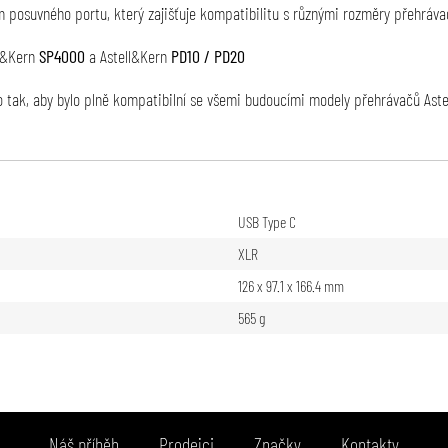
 posuvného portu, který zajišťuje kompatibilitu s různými rozměry přehráva
l&Kern
SP4000
a Astell&Kern
PD10 / PD20
o tak, aby bylo plně kompatibilní se všemi budoucími modely přehrávačů Aste
USB Type C
XLR
126 x 97.1 x 166.4 mm
565 g
Náš příběh
Prodejci
Značky
Kontakty