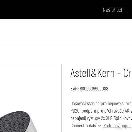
Náš příběh
Astell&Kern - C
EAN:
8800309909088
Dokovací stanice pro nejnovější př
PD20. podpora pro přehrávače AK 2
napájení) výstupy 2x XLR 3pin kov
Connect a další
Podrobný popis 