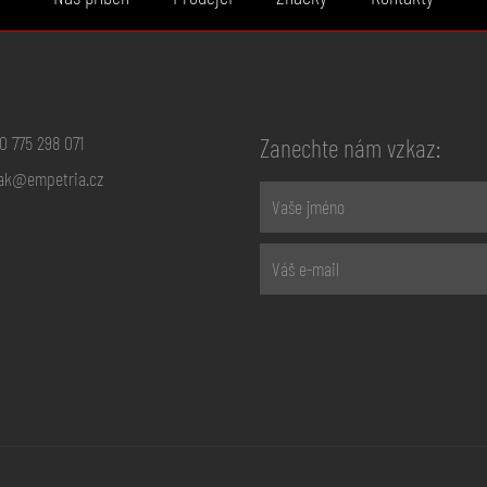
0 775 298 071
Zanechte nám vzkaz:
ak@empetria.cz