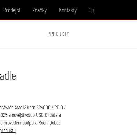
Prodejci
Značky
Kontakty
PRODUKTY
radle
ehrávače Astell&Kern SP4000 / PD10 /
025 a novější vstup USB-C (data a
ové provedení podpora Roon, Qobuz
produktu