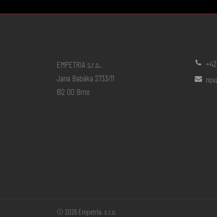
+42
EMPETRIA s.r.o.,
Jana Babáka 2733/11
nov
612 00 Brno
© 2026 Empetria, s.r.o.