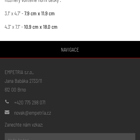
3.1" x 4.7" -
7.9 cm x 11.9 cm
4.3" x 7.1" -
10.9 cm x 18.0 cm
NAVIGACE
EMPETRIA s.r.o.,
Jana Babáka 2733/11
612 00 Brno
+420 775 298 071
novak@empetria.cz
Zanechte nám vzkaz: