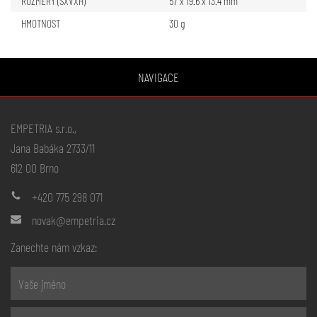
ROZMĚRY (ŠXVXH)
57 x 19.6 x 13.4 mm
HMOTNOST
30 g
NAVIGACE
EMPETRIA s.r.o.,
Jana Babáka 2733/11
612 00 Brno
+420 775 298 071
novak@empetria.cz
Zanechte nám vzkaz: