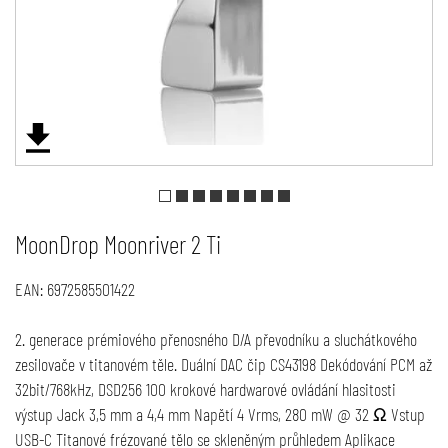
MoonDrop Moonriver 2 Ti
EAN:
6972585501422
2. generace prémiového přenosného D/A převodníku a sluchátkového
zesilovače v titanovém těle. Duální DAC čip CS43198 Dekódování PCM až
32bit/768kHz, DSD256 100 krokové hardwarové ovládání hlasitosti
výstup Jack 3,5 mm a 4,4 mm Napětí 4 Vrms, 280 mW @ 32 Ω Vstup
USB-C Titanové frézované tělo se skleněným průhledem Aplikace