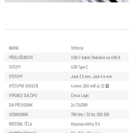
BARVA
Stříbrná
PŘÍSLUŠENSTVÍ
USB-C kabel
,
Redukce na USB-A
VSTUPY
USB Type C
VÝSTUPY
Jack 3.5 mm
,
Jack 4.4 mm
VÝSTUPNÍ ÚROVEŇ
4.4mm: 280 mW @ 32 Ω
VÝROBCE D/A ČIPU
Cirrus Logic
D/A PŘEVODNÍK
2x CS43198
VZORKOVÁNÍ
768 kHz / 32 bit, DSD 256
MATERIÁL TĚLA
titanová slitina TC4