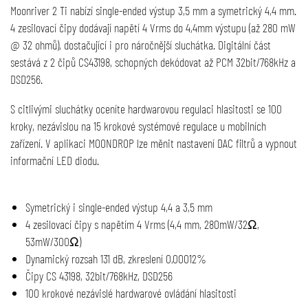
Moonriver 2 Ti nabízí single-ended výstup 3,5 mm a symetrický 4,4 mm.
4 zesilovací čipy dodávají napětí 4 Vrms do 4,4mm výstupu (až 280 mW
@ 32 ohmů), dostačující i pro náročnější sluchátka. Digitální část
sestává z 2 čipů CS43198, schopných dekódovat až PCM 32bit/768kHz a
DSD256.
S citlivými sluchátky oceníte hardwarovou regulaci hlasitosti se 100
kroky, nezávislou na 15 krokové systémové regulace u mobilních
zařízení. V aplikaci MOONDROP lze měnit nastavení DAC filtrů a vypnout
informační LED diodu.
Symetrický i single-ended výstup 4,4 a 3,5 mm
4 zesilovací čipy s napětím 4 Vrms (4,4 mm, 280mW/32Ω,
53mW/300Ω)
Dynamický rozsah 131 dB, zkreslení 0,00012%
Čipy CS 43198, 32bit/768kHz, DSD256
100 krokové nezávislé hardwarové ovládání hlasitosti