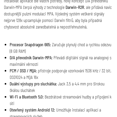
instalovat aplikace dle vlastní potřeby, nový koncept D/A převodníku
Darwin-MPA čerpá výhody z technologie
Darwin-R2R
, ale přidává navíc
dostupnější pulzní modulaci MPA. Výsledný systém veškeré signály
nejprve 128x upsampluje pomocí Darwin filtrů, aby byla případná
chybovost absolutně zanedbatelná a nepostřehnutelná.
Procesor Snapdragon 665:
Zaručuje plynulý chod a rychlou odezvu
(8 GB RAM)
D/A převodník Darwin-MPA:
Převádí digitální signál na analogový s
maximální věrností
PCM / DSD / MQA:
přístroje podporuje vzorkování 1536 kHz / 32 bit,
DSD1024 a MQA 16x
Duální výstupy pro sluchátka:
Jack 3.5 a 4.4 mm pro širokou
škálou sluchátek
Wi-Fi a Bluetooth 5.0:
Bezdrátové streamování hudby a připojení k
síti
Otevřený systém Android 12:
Umožňuje instalaci aplikací a
streamovacích služeb