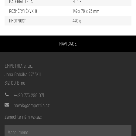
MATERIÁL TĚLA
Hliník
ROZMĚRY (ŠXVXH)
149 x 78 x 23 mm
HMOTNOST
440 g
NAVIGACE
EMPETRIA s.r.o.,
Jana Babáka 2733/11
612 00 Brno
+420 775 298 071
novak@empetria.cz
Zanechte nám vzkaz: