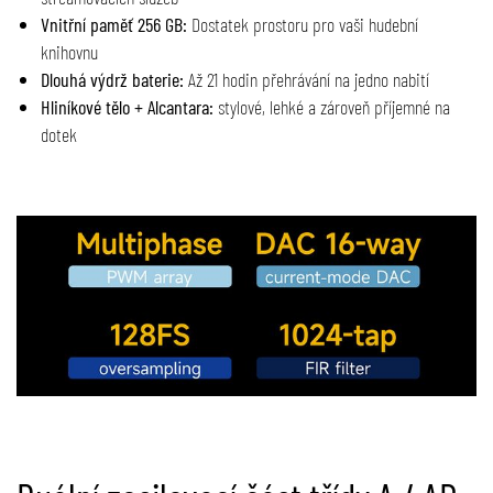
Vnitřní paměť 256 GB:
Dostatek prostoru pro vaši hudební
knihovnu
Dlouhá výdrž baterie:
Až 21 hodin přehrávání na jedno nabití
Hliníkové tělo + Alcantara:
stylové, lehké a zároveň příjemné na
dotek