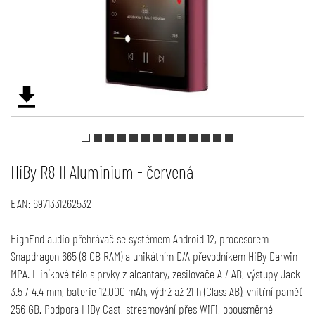
HiBy R8 II Aluminium - červená
EAN:
6971331262532
HighEnd audio přehrávač se systémem Android 12, procesorem
Snapdragon 665 (8 GB RAM) a unikátním D/A převodníkem HiBy Darwin-
MPA. Hliníkové tělo s prvky z alcantary, zesilovače A / AB, výstupy Jack
3.5 / 4.4 mm, baterie 12.000 mAh, výdrž až 21 h (Class AB), vnitřní paměť
256 GB. Podpora HiBy Cast, streamování přes WiFi, obousměrné