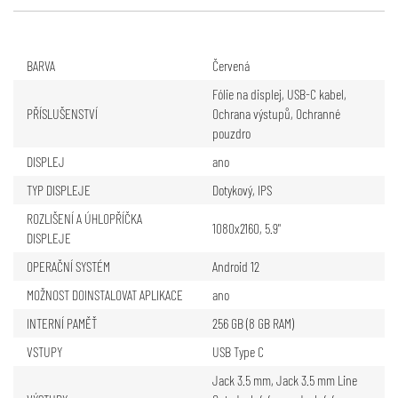
BARVA
Červená
Fólie na displej
,
USB-C kabel
,
PŘÍSLUŠENSTVÍ
Ochrana výstupů
,
Ochranné
pouzdro
DISPLEJ
ano
TYP DISPLEJE
Dotykový
,
IPS
ROZLIŠENÍ A ÚHLOPŘÍČKA
1080x2160, 5.9"
DISPLEJE
OPERAČNÍ SYSTÉM
Android 12
MOŽNOST DOINSTALOVAT APLIKACE
ano
INTERNÍ PAMĚŤ
256 GB (8 GB RAM)
VSTUPY
USB Type C
Jack 3.5 mm
,
Jack 3.5 mm Line