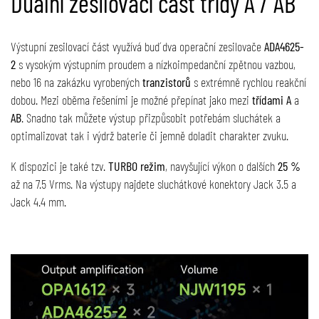
Duální zesilovací část třídy A / AB
Výstupní zesilovací část využívá buď dva operační zesilovače
ADA4625-
2
s vysokým výstupním proudem a nízkoimpedanční zpětnou vazbou,
nebo 16 na zakázku vyrobených
tranzistorů
s extrémně rychlou reakční
dobou. Mezi oběma řešeními je možné přepínat jako mezi
třídami A
a
AB
. Snadno tak můžete výstup přizpůsobit potřebám sluchátek a
optimalizovat tak i výdrž baterie či jemně doladit charakter zvuku.
K dispozici je také tzv.
TURBO režim
, navyšující výkon o dalších
25 %
až na 7.5 Vrms. Na výstupy najdete sluchátkové konektory Jack 3.5 a
Jack 4.4 mm.