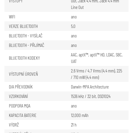
VÝSTUPY
Out
,
Jack 4.4 mm
,
Jack 4.4 mm
Line Out
WIFI
ano
VERZE BLUETOOTH
5.0
BLUETOOTH - VYSÍLAČ
ano
BLUETOOTH - PŘIJÍMAČ
ano
AAC
,
aptX™
,
aptX™ HD
,
LDAC
,
SBC
,
BLUETOOTH KODEKY
UAT
2.6 Vrms / 4.7 Vrms (4.4 mm), 225
VÝSTUPNÍ ÚROVEŇ
/ 710 mW (4.4 mm)
D/A PŘEVODNÍK
Darwin-MPA Architecture
VZORKOVÁNÍ
1536 kHz / 32 bit, DSD1024
PODPORA MQA
ano
KAPACITA BATERIE
12.000 mAh
VÝDRŽ
21 h