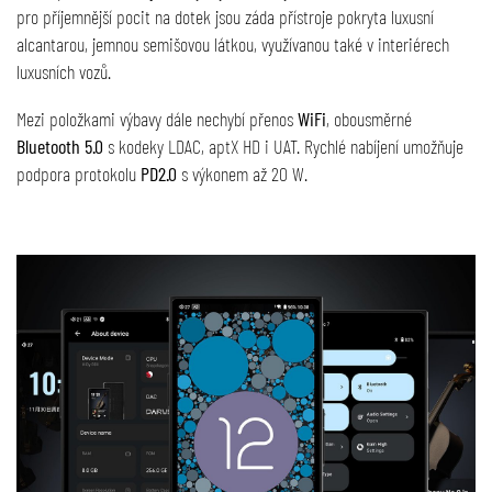
pro příjemnější pocit na dotek jsou záda přístroje pokryta luxusní
alcantarou, jemnou semišovou látkou, využívanou také v interiérech
luxusních vozů.
Mezi položkami výbavy dále nechybí přenos
WiFi
, obousměrné
Bluetooth 5.0
s kodeky LDAC, aptX HD i UAT. Rychlé nabíjení umožňuje
podpora protokolu
PD2.0
s výkonem až 20 W.