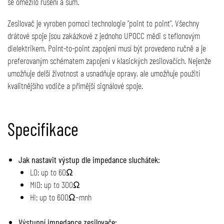
se omezilo rušení a šum.
Zesilovač je vyroben pomocí technologie "point to point". Všechny
drátové spoje jsou zakázkové z jednoho UPOCC mědi s teflonovým
dielektrikem. Point-to-point zapojení musí být provedeno ručně a je
preferovaným schématem zapojení v klasických zesilovačích. Nejenže
umožňuje delší životnost a usnadňuje opravy, ale umožňuje použití
kvalitnějšího vodiče a přímější signálové spoje.
Specifikace
Jak nastavit výstup dle impedance sluchátek:
LO: up to 60Ω
MID: up to 300Ω
HI: up to 600Ω–mnh
Výstupní impedance zesilovače: