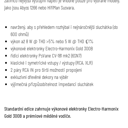
zatímco nejvyšší výstupní napětí je vhodné pouze pro vybrané modely,
jako jsou Abyss 1266 nebo HifiMan Susvara.
navržený, aby s přehledem rozhýbal i nejnáročnější sluchátka (do
600 ohmů)
výkon až 8 W @ THD >5% nebo 5 W @ THD ⩽1%
výkonové elektronky Electro-Harmonix Gold 300B
řídicí elektronky PsVane CV-181 mk2 (6SN7)
klasické i symetrické vstupy / výstupy (RCA, XLR)
2 páry RCA IN pro širší možnosti propojení
exkluzivní dřevěné dekory na výběr
výjimečná přizpůsobitelnost impedanci sluchátek
Standardní edice zahrnuje výkonové elektronky Electro-Harmonix
Gold 300B a prémiové měděné vodiče.