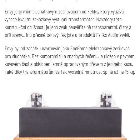
Envy je prvním sluchátkovým zesilovačem od Feliks, který využívá
vysoce kvalitní zakázkový výstupní transformátor. Navzdory této
konstrukční odlišnosti je jeho zvuk neuvěřitelně transparentní, čistý a
přitozený... inu přesně takový, jak jste u produktů Feliks Audio zvyklí.
Envy byl od začátku navrhován jako EndGame elektronkový zesilovač
pro sluchátka. Bez kompromisů a snadných řešení. Je uložen v pevném
kovovém šasi a obklopen jemně opracovaným dřevem z jediného kusu.
Také díky transformátorům se tak výsledná hmotnost šplhá až na 15 kg.