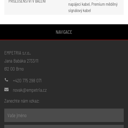
PŘÍSLUŠENSTVÍ V BALENÍ
napájecí kabel, Premium měděný
signálový kabel
NAVIGACE
EMPETRIA s.r.o.,
Jana Babáka 2733/11
612 00 Brno
+420 775 298 071
novak@empetria.cz
Zanechte nám vzkaz: