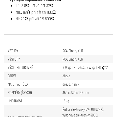
LO: 3.8Ω při zátěži 32Ω
MID: 88Ω při zátěži 100Ω
HI: 20Ω při zátěži 600Ω
VSTUPY
RCA Cinch
,
XLR
VÝSTUPY
RCA Cinch
,
XLR
VÝSTUPNÍ ÚROVEŇ
8 W @ THD >5%, 5 W @ THD ⩽1%
BARVA
dřevo
MATERIÁL TĚLA
dřevo, hliník
ROZMĚRY (ŠXVXH)
350 x 330 x 185 mm
HMOTNOST
15 kg
Řídicí elektronky CV-181 (6SN7),
výkonové elektronky 300B,