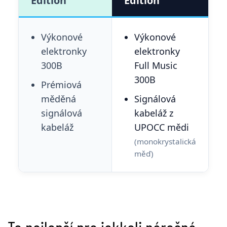
Edition
Edition
Výkonové
Výkonové
elektronky
elektronky
300B
Full Music
300B
Prémiová
měděná
Signálová
signálová
kabeláž z
kabeláž
UPOCC mědi
(monokrystalická
měď)