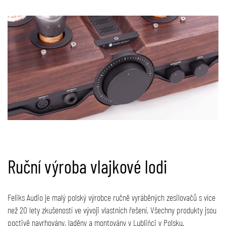
Ruční výroba vlajkové lodi
Feliks Audio je malý polský výrobce ručně vyráběných zesilovačů s více
než 20 lety zkušeností ve vývoji vlastních řešení. Všechny produkty jsou
poctivě navrhovány, laděny a montovány v Lublińci v Polsku.