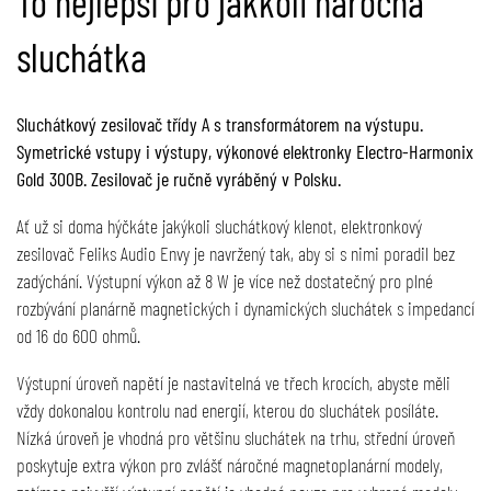
To nejlepší pro jakkoli náročná
sluchátka
Sluchátkový zesilovač třídy A s transformátorem na výstupu.
Symetrické vstupy i výstupy, výkonové elektronky Electro-Harmonix
Gold 300B. Zesilovač je ručně vyráběný v Polsku.
Ať už si doma hýčkáte jakýkoli sluchátkový klenot, elektronkový
zesilovač Feliks Audio Envy je navržený tak, aby si s nimi poradil bez
zadýchání. Výstupní výkon až 8 W je více než dostatečný pro plné
rozbývání planárně magnetických i dynamických sluchátek s impedancí
od 16 do 600 ohmů.
Výstupní úroveň napětí je nastavitelná ve třech krocích, abyste měli
vždy dokonalou kontrolu nad energií, kterou do sluchátek posíláte.
Nízká úroveň je vhodná pro většinu sluchátek na trhu, střední úroveň
poskytuje extra výkon pro zvlášť náročné magnetoplanární modely,