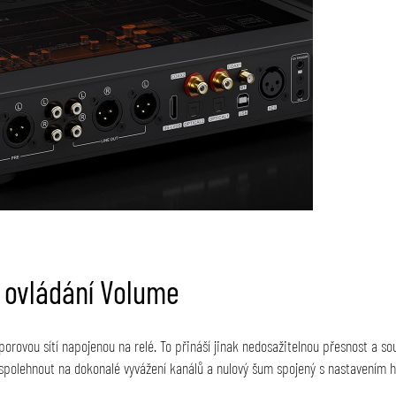
é ovládání Volume
dporovou sítí napojenou na relé. To přináší jinak nedosažitelnou přesnost a so
spolehnout na dokonalé vyvážení kanálů a nulový šum spojený s nastavením hl