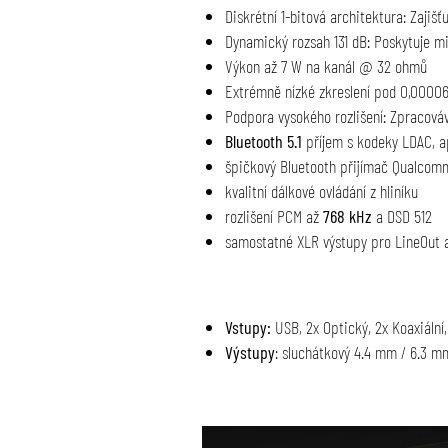
Diskrétní 1-bitová architektura: Zajiš
Dynamický rozsah 131 dB: Poskytuje mi
Výkon až 7 W na kanál @ 32 ohmů
Extrémně nízké zkreslení pod 0,000
Podpora vysokého rozlišení: Zpracováv
Bluetooth 5.1
příjem s kodeky LDAC, a
špičkový Bluetooth přijímač Qualco
kvalitní dálkové ovládání z hliníku
rozlišení PCM až
768 kHz
a DSD 512
samostatné XLR výstupy pro LineOut 
Vstupy:
USB, 2x Optický, 2x Koaxiální,
Výstupy
: sluchátkový 4.4 mm / 6.3 m