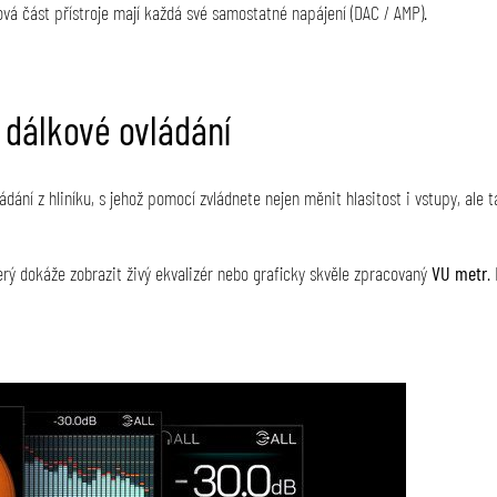
ogová část přístroje mají každá své samostatné napájení (DAC / AMP).
 dálkové ovládání
vládání z hliníku, s jehož pomocí zvládnete nejen měnit hlasitost i vstupy, al
terý dokáže zobrazit živý ekvalizér nebo graficky skvěle zpracovaný
VU metr
.