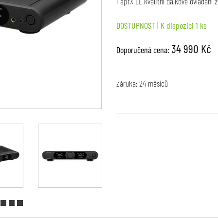
i aptX LL kvalitní dálkové ovládání z
DOSTUPNOST
| K dispozici 1 ks
34 990 Kč
Doporučená cena:
Záruka: 24 měsíců