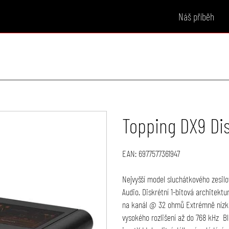
Náš příběh
Topping DX9 Dis
EAN:
6977577361947
Nejvyšší model sluchátkového zesil
Audio. Diskrétní 1-bitová architekt
na kanál @ 32 ohmů Extrémně nízk
vysokého rozlišení až do 768 kHz B