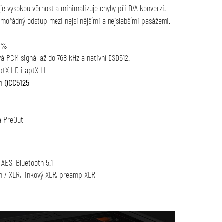
ťuje vysokou věrnost a minimalizuje chyby při D/A konverzi.
mořádný odstup mezi nejsilnějšími a nejslabšími pasážemi.
06%
á PCM signál až do 768 kHz a nativní DSD512.
ptX HD i aptX LL
mm
QCC5125
a PreOut
 AES, Bluetooth 5.1
m / XLR, linkový XLR, preamp XLR