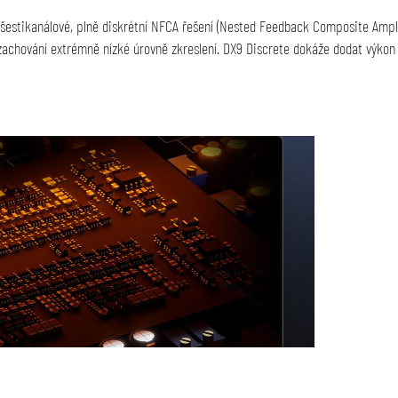
 šestikanálové, plně diskrétní NFCA řešení (Nested Feedback Composite Ampli
zachování extrémně nízké úrovně zkreslení. DX9 Discrete dokáže dodat výko