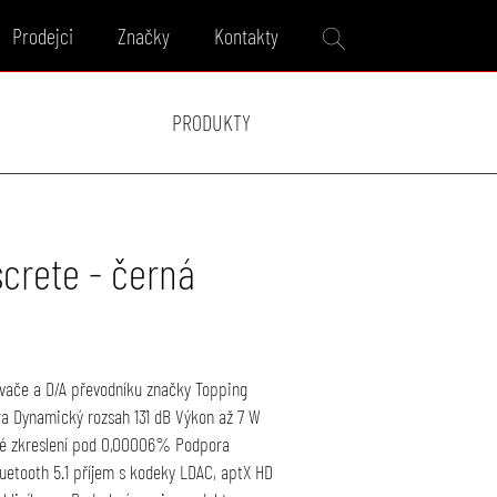
Prodejci
Značky
Kontakty
PRODUKTY
crete - černá
ovače a D/A převodníku značky Topping
ura Dynamický rozsah 131 dB Výkon až 7 W
é zkreslení pod 0,00006% Podpora
luetooth 5.1 příjem s kodeky LDAC, aptX HD