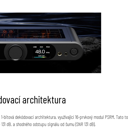
dovací architektura
1-bitová dekódovací architektura, využívající 16-prvkový modul PSRM. Tato t
131 dB, a shodného odstupu signálu od šumu (SNR 131 dB).