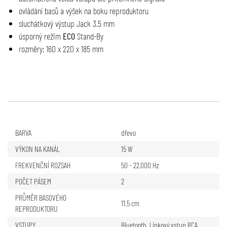
ovládání basů a výšek na boku reproduktoru
sluchátkový výstup Jack 3.5 mm
úsporný režim
ECO
Stand-By
rozměry: 160 x 220 x 185 mm
BARVA
dřevo
VÝKON NA KANÁL
15 W
FREKVENČNÍ ROZSAH
50 - 22.000 Hz
POČET PÁSEM
2
PRŮMĚR BASOVÉHO
11.5 cm
REPRODUKTORU
VSTUPY
Bluetooth
,
Linkový vstup RCA