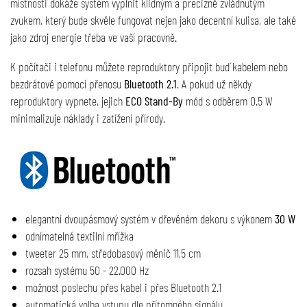
místnosti dokáže systém vyplnit klidným a precizně zvládnutým
zvukem, který bude skvěle fungovat nejen jako decentní kulisa, ale také
jako zdroj energie třeba ve vaší pracovně.
K počítači i telefonu můžete reproduktory připojit buď kabelem nebo
bezdrátově pomocí přenosu
Bluetooth 2.1
. A pokud už někdy
reproduktory vypnete, jejich
ECO Stand-By
mód s odběrem 0.5 W
minimalizuje náklady i zatížení přírody.
elegantní dvoupásmový systém v dřevěném dekoru s výkonem
30 W
odnímatelná textilní mřížka
tweeter 25 mm, středobasový měnič 11,5 cm
rozsah systému 50 - 22.000 Hz
možnost poslechu přes kabel i přes Bluetooth 2.1
automatická volba vstupu dle přítomného signálu