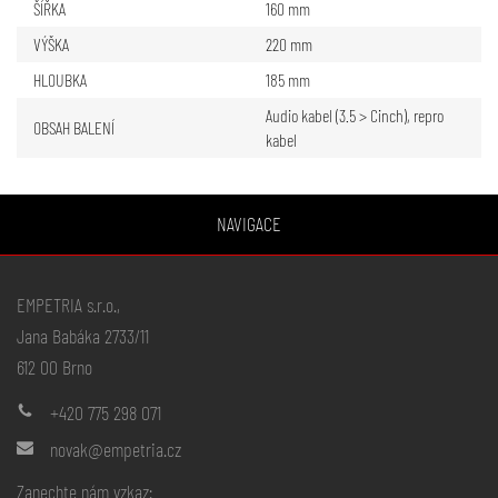
ŠÍŘKA
160 mm
VÝŠKA
220 mm
HLOUBKA
185 mm
Audio kabel (3.5 > Cinch), repro
OBSAH BALENÍ
kabel
NAVIGACE
EMPETRIA s.r.o.,
Jana Babáka 2733/11
612 00 Brno
+420 775 298 071
novak@empetria.cz
Zanechte nám vzkaz: