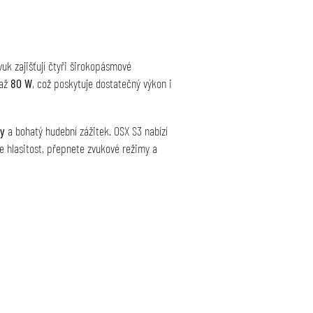
vuk zajišťují čtyři širokopásmové
 až
80 W
, což poskytuje dostatečný výkon i
gy
a bohatý hudební zážitek. OSX S3 nabízí
te hlasitost, přepnete zvukové režimy a