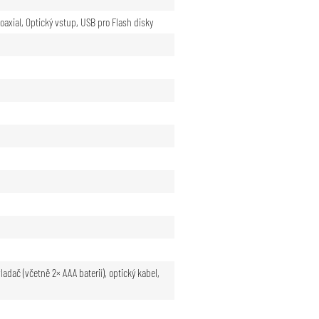
oaxial
,
Optický vstup
,
USB pro Flash disky
ladač (včetně 2× AAA baterií), optický kabel,