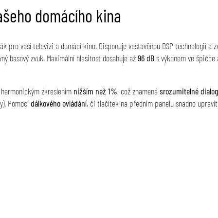
ašeho domácího kina
ák pro vaší televizi a domácí kino. Disponuje vestavěnou DSP technologií a z
vný basový zvuk. Maximální hlasitost dosahuje až
96 dB
s výkonem ve špičce
m harmonickým zkreslením
nižším než 1%
, což znamená
srozumitelné dialo
vy). Pomocí
dálkového ovládání
, či tlačítek na předním panelu snadno upraví