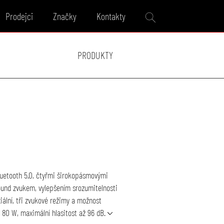
Prodejci
Značky
Kontakty
PRODUKTY
luetooth 5.0, čtyřmi širokopásmovými
ound zvukem, vylepšením srozumitelnosti
iální, tři zvukové režimy a možnost
 80 W, maximální hlasitost až 96 dB.