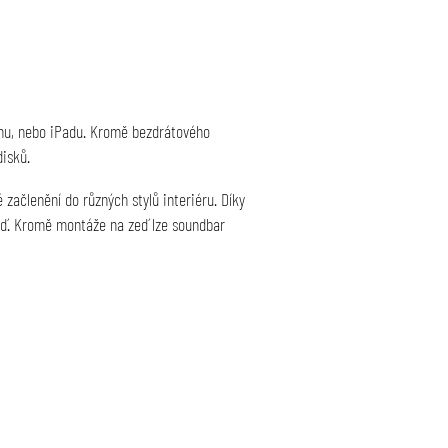
nu, nebo iPadu. Kromě bezdrátového
disků.
začlenění do různých stylů interiéru. Díky
zeď. Kromě montáže na zeď lze soundbar