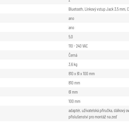
Bluetooth
,
Linkový vstup Jack 3,5 mm
,
C
ano
ano
5.0
110 - 240 VAC
Černá
3.6 kg
810 x 61 x 100 mm
810 mm
61 mm
100 mm
adaptér, uživatelská příručka, dálkový ov
příslušenství pro montáž na zeď