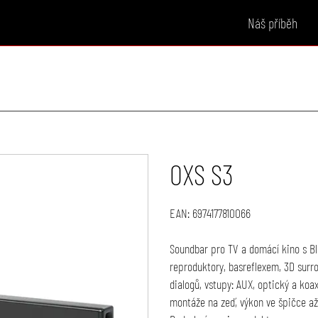
Náš příběh
OXS S3
EAN:
6974177810066
Soundbar pro TV a domácí kino s B
reproduktory, basreflexem, 3D surr
dialogů, vstupy: AUX, optický a koax
montáže na zeď, výkon ve špičce až