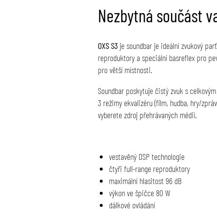
Nezbytná součást v
OXS S3
je soundbar je ideální zvukový parť
reproduktory a speciální basreflex pro pe
pro větší místnosti.
Soundbar poskytuje čistý zvuk s celkový
3 režimy ekvalizéru (film, hudba, hry/zprá
vyberete zdroj přehrávaných médií.
vestavěný DSP technologie
čtyři full-range reproduktory
maximální hlasitost 96 dB
výkon ve špičce 80 W
dálkové ovládání