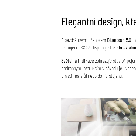
Elegantní design, k
S bezdrátovým přenosem
Bluetooth 5.0
mů
připojení OSX S3 disponuje také
koaxiáln
Světelná indikace
zobrazuje stav připojen
podrobným instrukcím v návodu je uvedení
umístit na stůl nebo do TV stojanu.