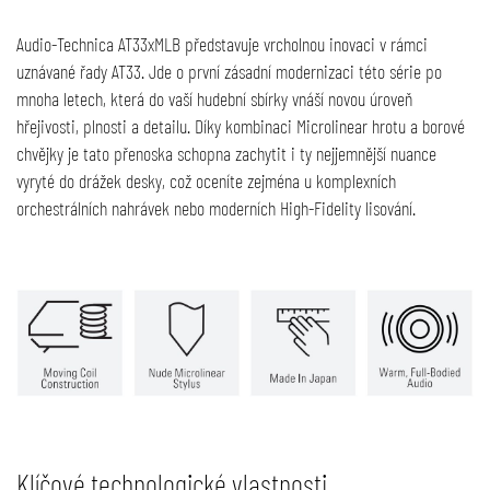
Audio-Technica AT33xMLB představuje vrcholnou inovaci v rámci
uznávané řady AT33. Jde o první zásadní modernizaci této série po
mnoha letech, která do vaší hudební sbírky vnáší novou úroveň
hřejivosti, plnosti a detailu. Díky kombinaci Microlinear hrotu a borové
chvějky je tato přenoska schopna zachytit i ty nejjemnější nuance
vyryté do drážek desky, což oceníte zejména u komplexních
orchestrálních nahrávek nebo moderních High-Fidelity lisování.
Klíčové technologické vlastnosti