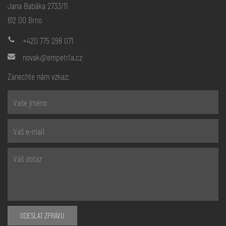
Jana Babáka 2733/11
612 00 Brno
+420 775 298 071
novak@empetria.cz
Zanechte nám vzkaz:
ODESLAT ZPRÁVU