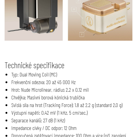
Technické specifikace
Typ: Dual Moving Coil (MC)
Frekvenční odezva: 20 až 45 000 Hz
Hrot: Nude Microlinear, rádius 2.2 x 0.12 mil
Chvějka: Masivní borová kónická trubička
Svislá síla na hrot (Tracking Force): 1.8 až 2.2 g (standard 2.0 g)
Výstupní napětí: 0.42 mV (1 kHz, 5 cm/sec.)
Separace kanálů: 27 dB (1 kHz)
Impedance cívky / DC odpor: 12 Ohm
Doporučená zatěžovací impedance: 100 Ohm a více (při zapojení