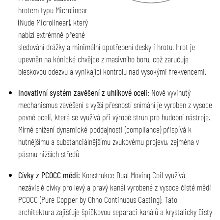
hrotem typu Microlinear
(Nude Microlinear), který
nabízí extrémně přesné
sledování drážky a minimální opotřebení desky i hrotu. Hrot je
upevněn na kónické chvějce z masivního boru, což zaručuje
bleskovou odezvu a vynikající kontrolu nad vysokými frekvencemi.
Inovativní systém zavěšení z uhlíkové oceli:
Nově vyvinutý
mechanismus zavěšení s vyšší přesností snímání je vyroben z vysoce
pevné oceli, která se využívá při výrobě strun pro hudební nástroje.
Mírné snížení dynamické poddajnosti (compliance) přispívá k
hutnějšímu a substanciálnějšímu zvukovému projevu, zejména v
pásmu nižších středů
Cívky z PCOCC mědi:
Konstrukce Dual Moving Coil využívá
nezávislé cívky pro levý a pravý kanál vyrobené z vysoce čisté mědi
PCOCC (Pure Copper by Ohno Continuous Casting). Tato
architektura zajišťuje špičkovou separaci kanálů a krystalicky čistý