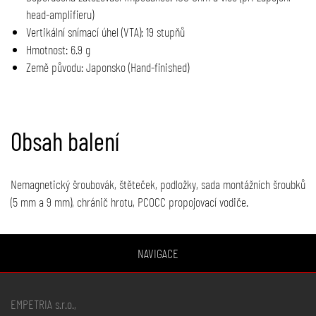
head-amplifieru)
Vertikální snímací úhel (VTA): 19 stupňů
Hmotnost: 6.9 g
Země původu: Japonsko (Hand-finished)
Obsah balení
Nemagnetický šroubovák, štěteček, podložky, sada montážních šroubků
(5 mm a 9 mm), chránič hrotu, PCOCC propojovací vodiče.
NAVIGACE
EMPETRIA s.r.o.,