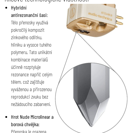
Hybridní
antirezonanční šasi:
Tělo přenosky využívá
pokročilý kompozit
zinkového odlitku,
hliníku a vysoce tuhého
polymeru. Tato unikátní
kombinace materiálů
účinně rozptyluje
rezonance napříč celým
tělem, což zajišťuje
vyváženou a přirozenou
reprodukci zvuku bez
nežádoucího zabarvení.
Hrot Nude Microlinear a
borová chvějka:
Přenoska je osazena