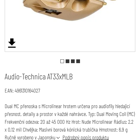
Audio-Technica AT33xMLB
EAN:
4961310164027
Dual MC přenoska s Microlinear hrotem určena pro audiofily hledající
přesnost, detaily a prostor v každé nahrávce. Typ: Dual Moving Coil (MC)
Frekvenční odezva: 20 až 45 000 Hz Hrot: Nude Microlinear Rádius: 2.2
x 0.12 mil Chvějka: Masivní borová kónická trubička Hmotnost: 6.9 g
Ručně vyrobeno v Japonsku
Podrobný popis produktu