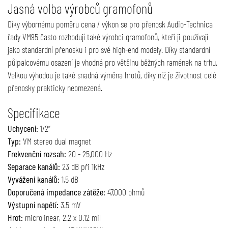
Jasná volba výrobců gramofonů
Díky výbornému poměru cena / výkon se pro přenosk Audio-Technica
řady VM95 často rozhodují také výrobci gramofonů, kteří ji používají
jako standardní přenosku i pro své high-end modely. Díky standardní
půlpalcovému osazení je vhodná pro většinu běžných ramének na trhu.
Velkou výhodou je také snadná výměna hrotů, díky níž je životnost celé
přenosky prakticky neomezená.
Specifikace
Uchycení:
1/2“
Typ:
VM stereo dual magnet
Frekvenční rozsah:
20 - 25,000 Hz
Separace kanálů:
23 dB při 1kHz
Vyvážení kanálů:
1,5 dB
Doporučená impedance zátěže:
47,000 ohmů
Výstupní napětí:
3.5 mV
Hrot:
microlinear, 2.2 x 0.12 mil