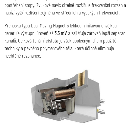
opotřebení stopy. Zvukově navíc citelně rozšiřuje frekvenční rozsah a
nabízí vyšší rozlišení zejména ve středních a vysokých frekvencích.
Přenoska typu Dual Maving Magnet s lehkou hliníkovou chvějkou
generuje výstupní úroveň až
3.5 mV
a zajišťuje zároveň lepší separaci
kanálů. Celková tonální čistota je však společným dílem použité
techniky a pevného polymerového těla, které účinně eliminuje
nechtěné rezonance.