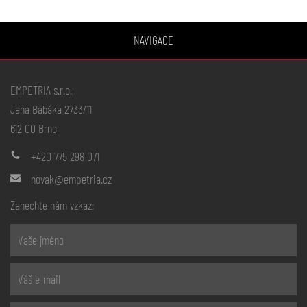
NAVIGACE
EMPETRIA s.r.o.,
Jana Babáka 2733/11
612 00 Brno
+420 775 298 071
novak@empetria.cz
Zanechte nám vzkaz: