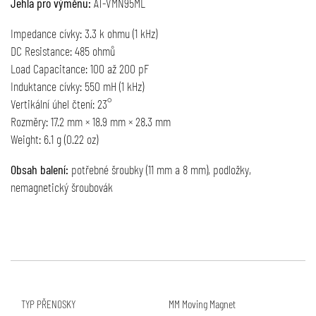
Jehla pro výměnu:
AT-VMN95ML
Impedance cívky: 3.3 k ohmu (1 kHz)
DC Resistance: 485 ohmů
Load Capacitance: 100 až 200 pF
Induktance cívky: 550 mH (1 kHz)
Vertikální úhel čtení: 23°
Rozměry: 17.2 mm × 18.9 mm × 28.3 mm
Weight: 6.1 g (0.22 oz)
Obsah balení:
potřebné šroubky (11 mm a 8 mm), podložky,
nemagnetický šroubovák
TYP PŘENOSKY
MM Moving Magnet