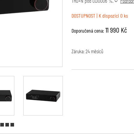
THD+N pod 0.00006 %.
Podrobn
DOSTUPNOST
| K dispozici 0 ks
11 990 Kč
Doporučená cena:
Záruka: 24 měsíců