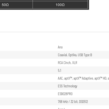
Ano
Coaxial
,
Optika
,
USB Type B
RCA Cinch
,
XLR
5.1
AAC
,
aptX™
,
aptX™ Adaptive
,
aptX™ HD
,
ESS Technology
ES9028PRO
768 kHz / 32 bit, DSD512