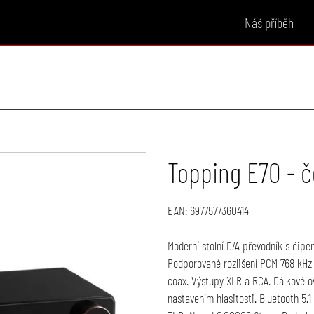
Náš příběh
Topping E70 - 
EAN:
6977577360414
Moderní stolní D/A převodník s či
Podporované rozlišení PCM 768 kHz /
coax. Výstupy XLR a RCA. Dálkové ov
nastavením hlasitosti. Bluetooth 5.