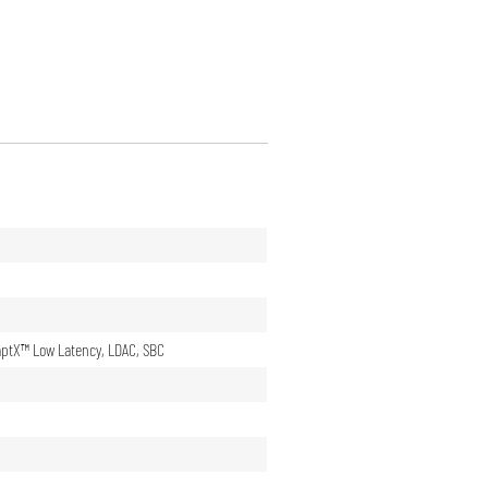
aptX™ Low Latency
,
LDAC
,
SBC