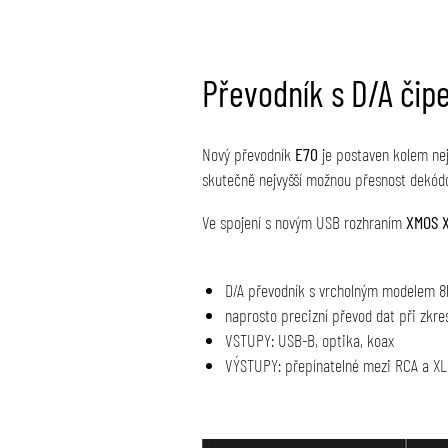
Převodník s D/A čip
Nový převodník
E70
je postaven kolem ne
skutečně nejvyšší možnou přesnost dekódo
Ve spojení s novým USB rozhraním
XMOS 
D/A převodník s vrcholným modelem 
naprosto precizní převod dat při zkr
VSTUPY: USB-B, optika, koax
VÝSTUPY: přepínatelné mezi RCA a X