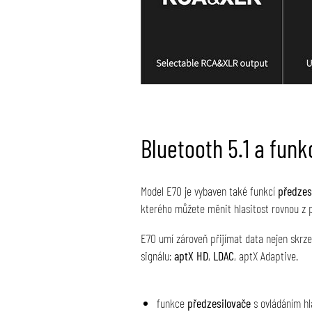
Bluetooth 5.1 a fun
Model E70 je vybaven také funkcí
předzes
kterého můžete měnit hlasitost rovnou z p
E70 umí zároveň přijímat data nejen skrz
signálu:
aptX HD
,
LDAC
, aptX Adaptive.
funkce
předzesilovače
s ovládáním hl