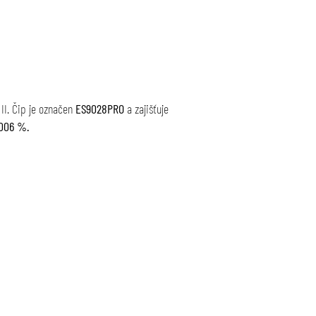
II. Čip je označen
ES9028PRO
a zajišťuje
006 %.