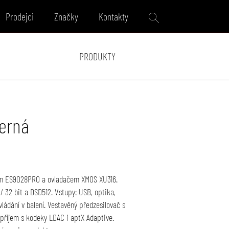
Prodejci
Značky
Kontakty
PRODUKTY
černá
pem ES9028PRO a ovladačem XMOS XU316.
 32 bit a DSD512. Vstupy: USB, optika,
ládání v balení. Vestavěný předzesilovač s
1 příjem s kodeky LDAC i aptX Adaptive.