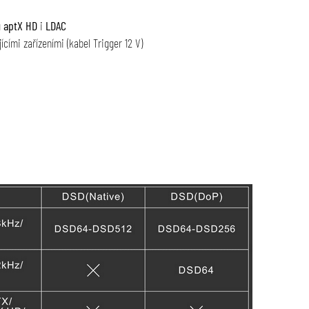
ů
aptX HD
i
LDAC
ícími zařízeními (kabel Trigger 12 V)