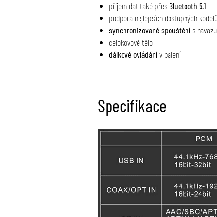
příjem dat také přes
Bluetooth 5.1
podpora nejlepších dostupných kodel
synchronizované spouštění
s navazuj
celokovové tělo
dálkové ovládání
v balení
Specifikace