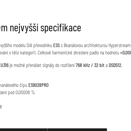
em nejvyšší specifikace
jvyššího modelu D/A převodníku
ESS
s 8kanálovou architekturou Hyperstream 
vání v této kategorii. Celkové harmonické zkreslení padlo na hodnotu
<0,00
XU316
je možné přenášet signály do rozlišení
768 kHz / 32 bit
a
DSD512
.
8kanálového čipu
ES9028PRO
eslení pod 0.00006 %
LR