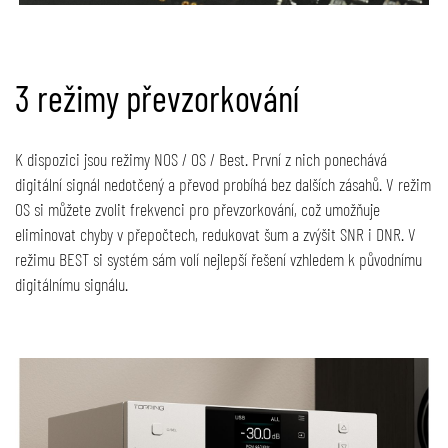
3 režimy převzorkování
K dispozici jsou režimy NOS / OS / Best. První z nich ponechává
digitální signál nedotčený a převod probíhá bez dalších zásahů. V režim
OS si můžete zvolit frekvenci pro převzorkování, což umožňuje
eliminovat chyby v přepočtech, redukovat šum a zvýšit SNR i DNR. V
režimu BEST si systém sám volí nejlepší řešení vzhledem k původnímu
digitálnímu signálu.