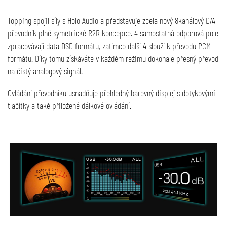
Topping spojil síly s Holo Audio a představuje zcela nový 8kanálový D/A
převodník plně symetrické R2R koncepce. 4 samostatná odporová pole
zpracovávají data DSD formátu, zatímco další 4 slouží k převodu PCM
formátu. Díky tomu získáváte v každém režimu dokonale přesný převod
na čistý analogový signál.
Ovládání převodníku usnadňuje přehledný barevný displej s dotykovými
tlačítky a také přiložené dálkové ovládání.