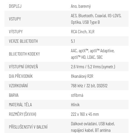
DISPLEJ
Ano, barevný
AES
,
Bluetooth
,
Coaxial
,
IIS-LDVS
,
VSTUPY
Optika
,
USB Type B
VÝSTUPY
RCA Cinch
,
XLR
VERZE BLUETOOTH
5.1
AAC
,
aptX™
,
aptX™ Adaptive
,
BLUETOOTH KODEKY
aptX™ HD
,
LDAC
,
SBC
VÝSTUPNÍ ÚROVEŇ
2.6 Vrms / 5.2 Vrms (symetr.)
D/A PŘEVODNÍK
8kanálový R2R
VZORKOVÁNÍ
768 kHz / 32 bit, DSD512
BARVA
stříbrná
MATERIÁL TĚLA
Hliník
ROZMĚRY (ŠXVXH)
222 x 160 x 45 mm
Dálkové ovládání, USB kabel,
PŘÍSLUŠENSTVÍ V BALENÍ
napájecí kabel, BT anténa