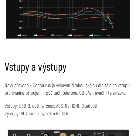
Vstupy a výstupy
Nový převodník Centaurus je vybaven širokou škálou digitálních vstupů
pro snadné připojení k počítači, telefonu, CD přehrávači i televizoru:
Vstupy: USB-B, optika, coax, AES, iis HDMI, Bluetooth
Výstupy: RCA cinch, symetrické XLR