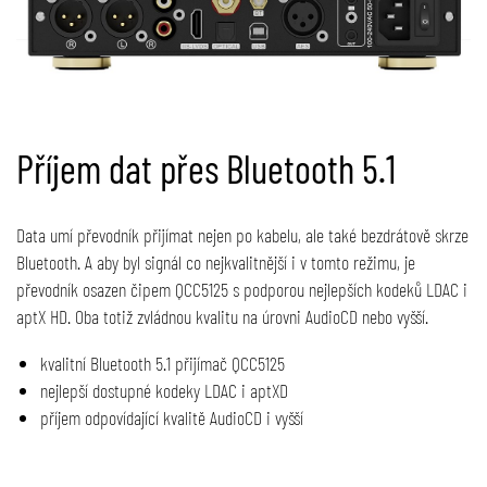
Příjem dat přes Bluetooth 5.1
Data umí převodník přijímat nejen po kabelu, ale také bezdrátově skrze
Bluetooth. A aby byl signál co nejkvalitnější i v tomto režimu, je
převodník osazen čipem QCC5125 s podporou nejlepších kodeků LDAC i
aptX HD. Oba totiž zvládnou kvalitu na úrovni AudioCD nebo vyšší.
kvalitní Bluetooth 5.1 přijímač QCC5125
nejlepší dostupné kodeky LDAC i aptXD
příjem odpovídající kvalitě AudioCD i vyšší