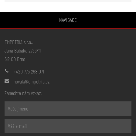
NAVIGACE
EMPETRIA s.r.o.,
Jana Babáka 2733/11
612 00 Brno
+420 775 298 071
novak@empetria.cz
Zanechte nám vzkaz: